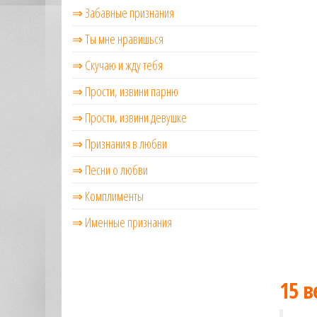
⇒ Забавные признания
⇒ Ты мне нравишься
⇒ Скучаю и жду тебя
⇒ Прости, извини парню
⇒ Прости, извини девушке
⇒ Признания в любви
⇒ Песни о любви
⇒ Комплименты
⇒ Именные признания
15 