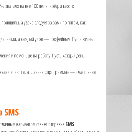
ы хватило на все 100 лет вперёд, и такого
 принципы, а удача следует за вами по пятам, как
удачными, а каждый улов — трофейным! Пусть жизнь
ения и поменьше на работу! Пусть каждый день
но завершаются, а главная «программа» — счастливая
з SMS
 отличным вариантом станет отправка
SMS