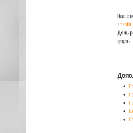
Ищете по
smsotkr.
День р
супруги.
Допо
По
П
По
Ка
По