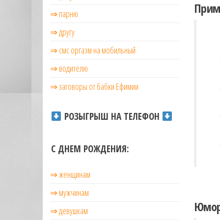
Прим
⇒ парню
⇒ другу
⇒ смс оргазм на мобильный
⇒ водителю
⇒ заговоры от бабки Ефимии
РОЗЫГРЫШ НА ТЕЛЕФОН
С ДНЕМ РОЖДЕНИЯ:
⇒ женщинам
⇒ мужчинам
Юмор
⇒ девушкам