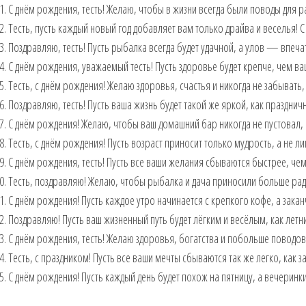
С днём рождения, тесть! Желаю, чтобы в жизни всегда были поводы для р
Тесть, пусть каждый новый год добавляет вам только драйва и веселья! 
Поздравляю, тесть! Пусть рыбалка всегда будет удачной, а улов — впеч
С днём рождения, уважаемый тесть! Пусть здоровье будет крепче, чем ва
Тесть, с днём рождения! Желаю здоровья, счастья и никогда не забывать,
Поздравляю, тесть! Пусть ваша жизнь будет такой же яркой, как праздни
С днём рождения! Желаю, чтобы ваш домашний бар никогда не пустовал, 
Тесть, с днём рождения! Пусть возраст приносит только мудрость, а не 
С днём рождения, тесть! Пусть все ваши желания сбываются быстрее, чем 
Тесть, поздравляю! Желаю, чтобы рыбалка и дача приносили больше радос
С днём рождения! Пусть каждое утро начинается с крепкого кофе, а за
Поздравляю! Пусть ваш жизненный путь будет лёгким и весёлым, как летни
С днём рождения, тесть! Желаю здоровья, богатства и побольше поводов 
Тесть, с праздником! Пусть все ваши мечты сбываются так же легко, как з
С днём рождения! Пусть каждый день будет похож на пятницу, а вечеринк