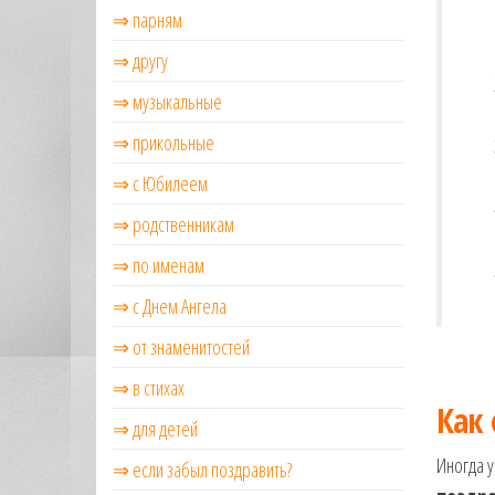
⇒ парням
⇒ другу
⇒ музыкальные
⇒ прикольные
⇒ с Юбилеем
⇒ родственникам
⇒ по именам
⇒ с Днем Ангела
⇒ от знаменитостей
⇒ в стихах
Как
⇒ для детей
Иногда у
⇒ если забыл поздравить?