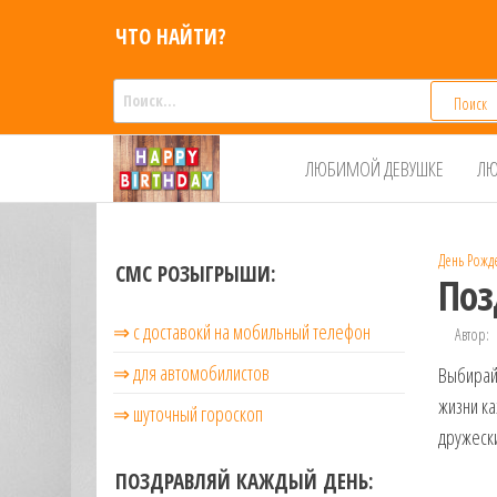
Перейти
ЧТО НАЙТИ?
к
содержимому
Найти:
Смс
Смс
ЛЮБИМОЙ ДЕВУШКЕ
ЛЮ
поздравления,
поздравления
Голосовые смс
голосом
признания,
Аудио
День Рожд
приколы на
СМС РОЗЫГРЫШИ:
Поз
мобильный
телефон —
⇒ с доставокй на мобильный телефон
Автор:
для мужчин,
женщин,
⇒ для автомобилистов
Выбирай
детей и
жизни ка
⇒ шуточный гороскоп
друзей.
дружески
Поздравления
в Смс на
ПОЗДРАВЛЯЙ КАЖДЫЙ ДЕНЬ:
телефон,