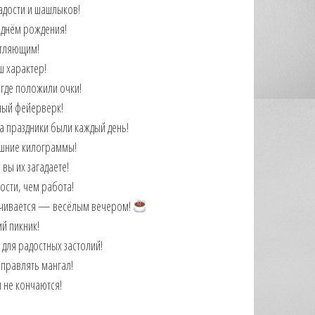
адости и шашлыков!
С днём рождения!
атляющим!
ш характер!
 где положили очки!
чный фейерверк!
а праздники были каждый день!
лишние килограммы!
вы их загадаете!
ти, чем работа! ️
канчивается — весёлым вечером!
й пикник!
для радостных застолий!
аправлять мангал!
и не кончаются!