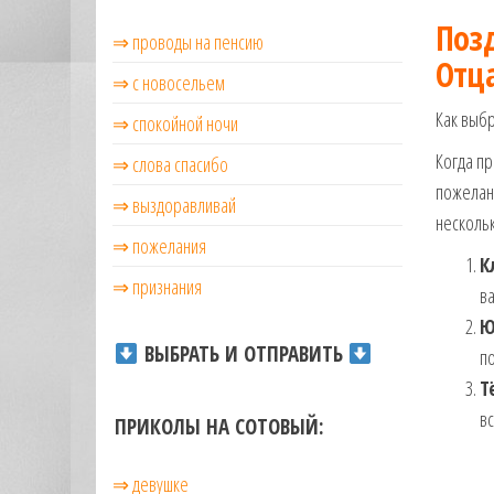
музыкальные.
Поз
⇒ проводы на пенсию
Только для
Отц
тебя —
⇒ с новосельем
готовые
голосовые
Как выбр
⇒ cпокойной ночи
СМС,
Когда пр
⇒ слова спасибо
Признания,
Приколы,
пожелани
⇒ выздоравливай
Розыгрыши,
нескольк
Песни. Самые
⇒ пожелания
Нежные,
К
Красивые,
⇒ признания
ва
Приятные
Ю
пожелания на
ВЫБРАТЬ И ОТПРАВИТЬ
по
каждый день и
безумно
Т
эротичные
вс
ПРИКОЛЫ НА СОТОВЫЙ:
сообщения!
⇒ девушке