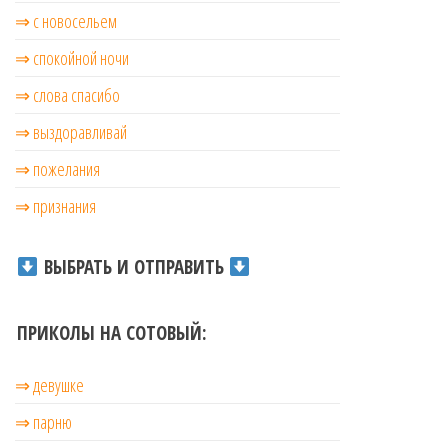
⇒ с новосельем
⇒ cпокойной ночи
⇒ слова спасибо
⇒ выздоравливай
⇒ пожелания
⇒ признания
ВЫБРАТЬ И ОТПРАВИТЬ
ПРИКОЛЫ НА СОТОВЫЙ:
⇒ девушке
⇒ парню