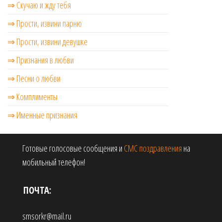
⇒ Скучаю и жду тебя
⇒ Прости, извини парню
⇒ Прости, извини девушке
⇒ Признания в любви
⇒ Песни о любви
⇒ Комплименты
⇒ Именные признания
Готовые голосовые сообщения и
СМС поздравления
на
мобильный телефон!
ПОЧТА:
smsorkr@mail.ru