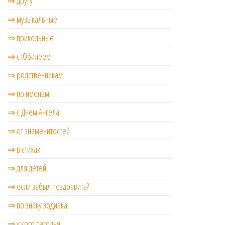
⇒ другу
⇒ музыкальные
⇒ прикольные
⇒ с Юбилеем
⇒ родственникам
⇒ по именам
⇒ с Днем Ангела
⇒ от знаменитостей
⇒ в стихах
⇒ для детей
⇒ если забыл поздравить?
⇒ по знаку зодиака
⇒ у кого сегодня!