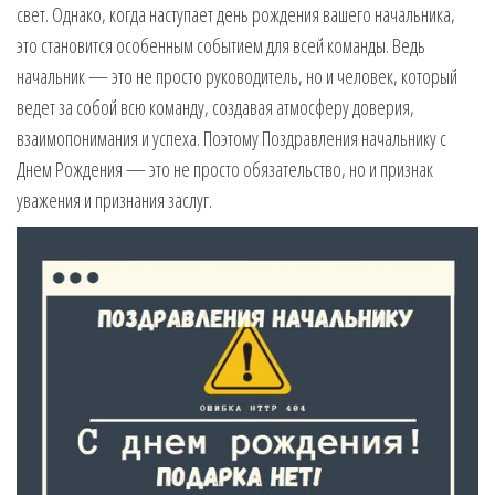
свет. Однако, когда наступает день рождения вашего начальника,
музыкальные.
Только для
это становится особенным событием для всей команды. Ведь
тебя —
начальник — это не просто руководитель, но и человек, который
готовые
ведет за собой всю команду, создавая атмосферу доверия,
голосовые
взаимопонимания и успеха. Поэтому Поздравления начальнику с
СМС,
Признания,
Днем Рождения — это не просто обязательство, но и признак
Приколы,
уважения и признания заслуг.
Розыгрыши,
Песни. Самые
Нежные,
Красивые,
Приятные
пожелания на
каждый день и
безумно
эротичные
сообщения!