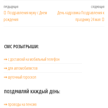
Навигация
Предыдущая
ПРЕДЫДУЩАЯ
СЛЕДУЮЩАЯ
Сл
Поздравления мужу с Днем
День кадровика Поздравления к
по
запись
за
рождения
празднику 24 мая
записям
СМС РОЗЫГРЫШИ:
⇒ с доставокй на мобильный телефон
⇒ для автомобилистов
⇒ шуточный гороскоп
ПОЗДРАВЛЯЙ КАЖДЫЙ ДЕНЬ:
⇒ проводы на пенсию