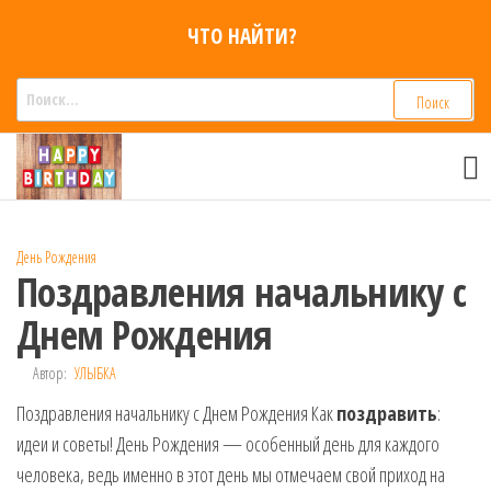
Перейти
ЧТО НАЙТИ?
к
содержимому
Найти:
Смс
Смс
поздравления,
поздравления
Голосовые смс
голосом
признания,
Аудио
День Рождения
приколы на
Поздравления начальнику с
мобильный
телефон —
Днем Рождения
для мужчин,
женщин,
Автор:
УЛЫБКА
детей и
Поздравления начальнику с Днем Рождения Как
друзей.
поздравить
:
Поздравления
идеи и советы! День Рождения — особенный день для каждого
в Смс на
человека, ведь именно в этот день мы отмечаем свой приход на
телефон,