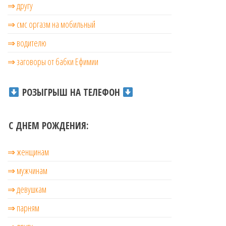
⇒ другу
⇒ смс оргазм на мобильный
⇒ водителю
⇒ заговоры от бабки Ефимии
РОЗЫГРЫШ НА ТЕЛЕФОН
С ДНЕМ РОЖДЕНИЯ:
⇒ женщинам
⇒ мужчинам
⇒ девушкам
⇒ парням