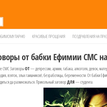
БИМОМУ ПАРНЮ
КРАСИВЫЕ ПРОЩЕНИЯ
ПОЗДРАВЛЕНИЯ НА ПРА
оворы от бабки Ефимии СМС н
е СМС Заговоры
ОТ
— депрессии, армии, табака, алкоголя, девок, мате
дия, взяток, злых гаишников!, безработицы, беременности.
От бабки Еф
диться да размножаться.
Прикольный заговор
ДЛЯ
— студента.