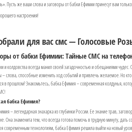
». Пусть же ваши слова и заговоры от бабки Ефимии принесут вам только 
хорошего настроения!
обрали для вас смс — Голосовые Р
воры от бабки Ефимии: Тайные СМС на телефо
и и колдовства всегда манил своей загадочностью и обещаниями чудес.
 – слова, способные изменить ход событий и привлечь желаемое. Но кто 
ся в прошлом? Знакомьтесь, бабка Ефимия – современная колдунья, кото
МС!
кая бабка Ефимия?
имия – легендарная знахарка из глубинки России. Ее знание трав, загов
е. Она знаменита тем, что всегда готова помочь в трудную минуту, дать 
ря современным технологиям, бабка Ефимия решила выйти на новый уров