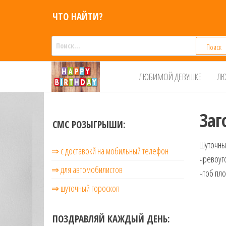
Перейти
ЧТО НАЙТИ?
к
содержимому
Найти:
Смс
Смс
ЛЮБИМОЙ ДЕВУШКЕ
ЛЮ
поздравления,
поздравления
Голосовые смс
голосом
признания,
Аудио
Заг
приколы на
СМС РОЗЫГРЫШИ:
мобильный
Шуточны
телефон —
⇒ с доставокй на мобильный телефон
для мужчин,
чревоуго
женщин,
⇒ для автомобилистов
чтоб пло
детей и
⇒ шуточный гороскоп
друзей.
Поздравления
в Смс на
ПОЗДРАВЛЯЙ КАЖДЫЙ ДЕНЬ:
телефон,