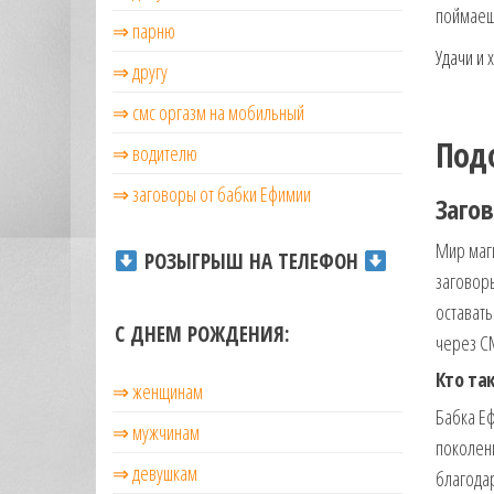
поймаешь
⇒ парню
Удачи и 
⇒ другу
⇒ смс оргазм на мобильный
Под
⇒ водителю
⇒ заговоры от бабки Ефимии
Заго
Мир маги
РОЗЫГРЫШ НА ТЕЛЕФОН
заговоры
оставать
С ДНЕМ РОЖДЕНИЯ:
через С
Кто та
⇒ женщинам
Бабка Еф
⇒ мужчинам
поколени
⇒ девушкам
благода