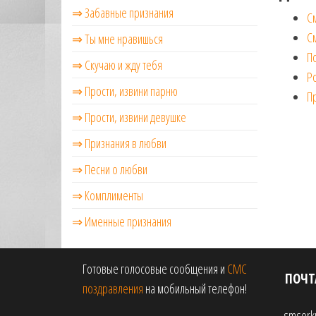
⇒ Забавные признания
С
С
⇒ Ты мне нравишься
По
⇒ Скучаю и жду тебя
Р
⇒ Прости, извини парню
Пр
⇒ Прости, извини девушке
⇒ Признания в любви
⇒ Песни о любви
⇒ Комплименты
⇒ Именные признания
Готовые голосовые сообщения и
СМС
ПОЧТ
поздравления
на мобильный телефон!
smsork