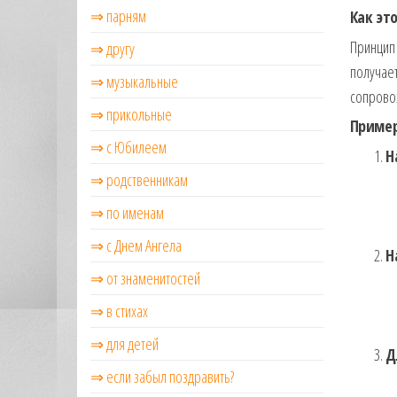
⇒ парням
Как эт
Принцип 
⇒ другу
получает
⇒ музыкальные
сопрово
⇒ прикольные
Пример
⇒ с Юбилеем
Н
⇒ родственникам
⇒ по именам
⇒ с Днем Ангела
Н
⇒ от знаменитостей
⇒ в стихах
⇒ для детей
Д
⇒ если забыл поздравить?