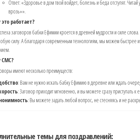
Ответ: «Здоровье в дом твой войдет, болезнь и беда отступят. Читай
врозь»».
 это работает?
спеха заговоров бабки Ефимии кроется в древней мудрости и силе слова
обую силу. А благодаря современным технологиям, мы можем быстрее и 
нием.
 СМС?
оворы имеют несколько преимуществ:
добство
: Вам не нужно искать бабку Ефимию в деревне или ждать очере
корость
: Заговор приходит мгновенно, и вы можете сразу приступать к 
нонимность
: Вы можете задать любой вопрос, не стесняясь и не раскр
лнительные темы для поздравлений: