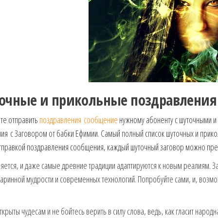
очные и прикольные поздравления
те отправить
поздравления сообщение
нужному абоненту с шуточными и
я с Заговором от бабки Ефимии. Самый полный список шуточных и прико
правкой поздравления сообщения, каждый шуточный заговор можно предв
ется, и даже самые древние традиции адаптируются к новым реалиям. З
таринной мудрости и современных технологий. Попробуйте сами, и, возмо
ткрыты чудесам и не бойтесь верить в силу слова, ведь, как гласит народ