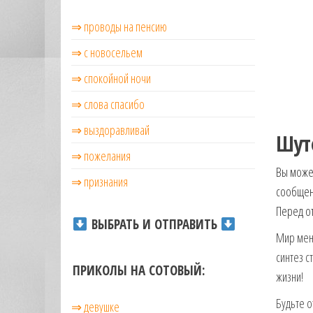
музыкальные.
⇒ проводы на пенсию
Только для
тебя —
⇒ с новосельем
готовые
голосовые
⇒ cпокойной ночи
СМС,
⇒ слова спасибо
Признания,
Приколы,
⇒ выздоравливай
Розыгрыши,
Шут
Песни. Самые
⇒ пожелания
Нежные,
Вы може
Красивые,
⇒ признания
сообщени
Приятные
Перед от
пожелания на
ВЫБРАТЬ И ОТПРАВИТЬ
каждый день и
Мир меня
безумно
синтез с
эротичные
ПРИКОЛЫ НА СОТОВЫЙ:
сообщения!
жизни!
Будьте о
⇒ девушке