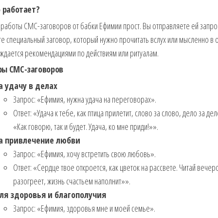
о работает?
работы СМС-заговоров от бабки Ефимии прост. Вы отправляете ей запрос
е специальный заговор, который нужно прочитать вслух или мысленно в 
ждается рекомендациями по действиям или ритуалам.
ы СМС-заговоров
а удачу в делах
Запрос: «Ефимия, нужна удача на переговорах».
Ответ: «Удача к тебе, как птица прилетит, слово за слово, дело за де
«Как говорю, так и будет. Удача, ко мне приди!»».
а привлечение любви
Запрос: «Ефимия, хочу встретить свою любовь».
Ответ: «Сердце твое откроется, как цветок на рассвете. Читай вече
разогреет, жизнь счастьем наполнит»».
ля здоровья и благополучия
Запрос: «Ефимия, здоровья мне и моей семье».