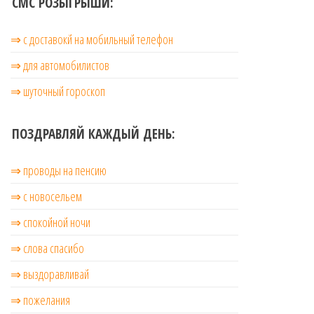
СМС РОЗЫГРЫШИ:
⇒ с доставокй на мобильный телефон
⇒ для автомобилистов
⇒ шуточный гороскоп
ПОЗДРАВЛЯЙ КАЖДЫЙ ДЕНЬ:
⇒ проводы на пенсию
⇒ с новосельем
⇒ cпокойной ночи
⇒ слова спасибо
⇒ выздоравливай
⇒ пожелания