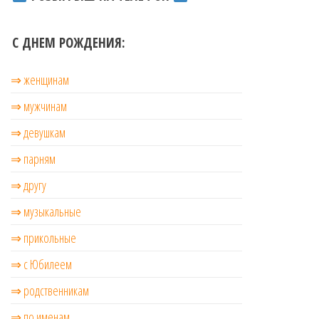
С ДНЕМ РОЖДЕНИЯ:
⇒ женщинам
⇒ мужчинам
⇒ девушкам
⇒ парням
⇒ другу
⇒ музыкальные
⇒ прикольные
⇒ с Юбилеем
⇒ родственникам
⇒ по именам