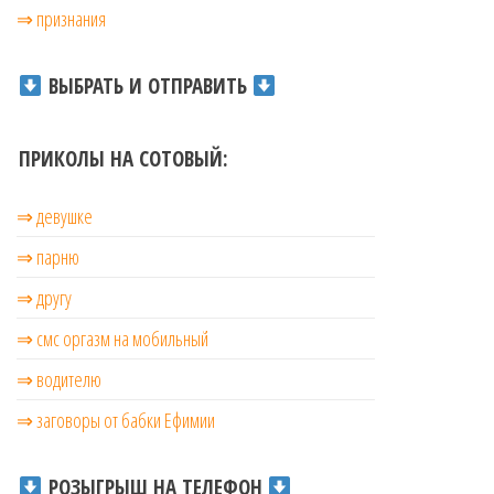
⇒ признания
ВЫБРАТЬ И ОТПРАВИТЬ
ПРИКОЛЫ НА СОТОВЫЙ:
⇒ девушке
⇒ парню
⇒ другу
⇒ смс оргазм на мобильный
⇒ водителю
⇒ заговоры от бабки Ефимии
РОЗЫГРЫШ НА ТЕЛЕФОН