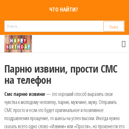
Перейти
ЧТО НАЙТИ?
к
содержимому
Найти:
Смс
Смс
поздравления,
поздравления
Голосовые смс
голосом
признания,
Аудио
Парню извини, прости СМС
приколы на
на телефон
мобильный
телефон —
для мужчин,
Смс парню извини
— это хороший способ выразить свои
женщин,
чувства к молодому человеку, парню, мужчине, мужу. Отправить
детей и
друзей.
СМС просто и если это будет оригинальное и позитивное
Поздравления
поздравления прощение, то шансы на успех высоки. Иногда нужно
в Смс на
сказать всего одно слово «Извини» или «Прости», но произнести его
телефон,