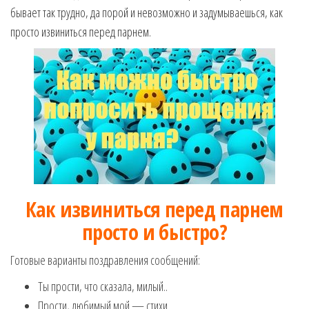
музыкальные.
бывает так трудно, да порой и невозможно и задумываешься, как
Только для
просто извиниться перед парнем.
тебя —
готовые
голосовые
СМС,
Признания,
Приколы,
Розыгрыши,
Песни. Самые
Нежные,
Красивые,
Приятные
Как извиниться перед парнем
пожелания на
каждый день и
просто и быстро?
безумно
эротичные
Готовые варианты поздравления сообщений:
сообщения!
Ты прости, что сказала, милый..
Прости, любимый мой — стихи