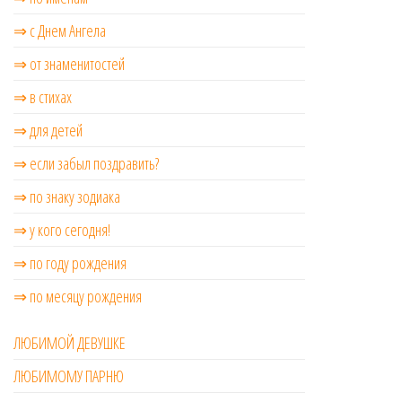
⇒ с Днем Ангела
⇒ от знаменитостей
⇒ в стихах
⇒ для детей
⇒ если забыл поздравить?
⇒ по знаку зодиака
⇒ у кого сегодня!
⇒ по году рождения
⇒ по месяцу рождения
ЛЮБИМОЙ ДЕВУШКЕ
ЛЮБИМОМУ ПАРНЮ