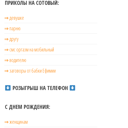
ПРИКОЛЫ НА СОТОВЫЙ:
⇒ девушке
⇒ парню
⇒ другу
⇒ смс оргазм на мобильный
⇒ водителю
⇒ заговоры от бабки Ефимии
РОЗЫГРЫШ НА ТЕЛЕФОН
С ДНЕМ РОЖДЕНИЯ:
⇒ женщинам