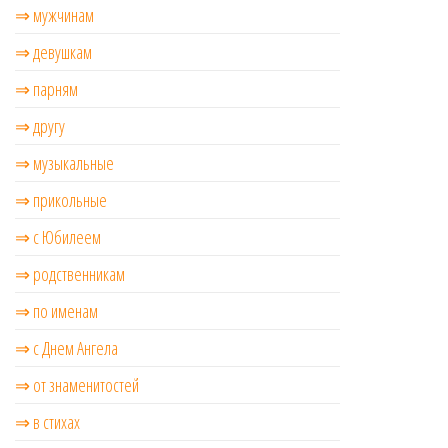
⇒ мужчинам
⇒ девушкам
⇒ парням
⇒ другу
⇒ музыкальные
⇒ прикольные
⇒ с Юбилеем
⇒ родственникам
⇒ по именам
⇒ с Днем Ангела
⇒ от знаменитостей
⇒ в стихах