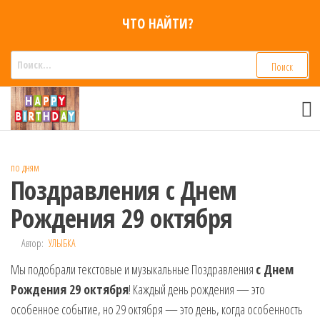
Перейти
ЧТО НАЙТИ?
к
содержимому
Найти:
Смс
Смс
поздравления,
поздравления
Голосовые смс
голосом
признания,
Аудио
по дням
приколы на
Поздравления с Днем
мобильный
телефон —
Рождения 29 октября
для мужчин,
женщин,
Автор:
УЛЫБКА
детей и
Мы подобрали текстовые и музыкальные Поздравления
друзей.
с Днем
Поздравления
Рождения 29 октября
! Каждый день рождения — это
в Смс на
особенное событие, но 29 октября — это день, когда особенность
телефон,