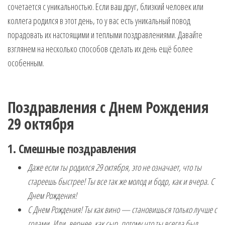
сочетается с уникальностью. Если ваш друг, близкий человек или
музыкальные.
Только для
коллега родился в этот день, то у вас есть уникальный повод
тебя —
порадовать их настоящими и теплыми поздравлениями. Давайте
готовые
взглянем на несколько способов сделать их день ещё более
голосовые
особенным.
СМС,
Признания,
Приколы,
Розыгрыши,
Поздравления с Днем Рождения
Песни. Самые
Нежные,
29 октября
Красивые,
Приятные
1. Смешные поздравления
пожелания на
каждый день и
Даже если ты родился 29 октября, это не означает, что ты
безумно
стареешь быстрее! Ты все так же молод и бодр, как и вчера. С
эротичные
Днем Рождения!
сообщения!
С Днем Рождения! Ты как вино — становишься только лучше с
годами. Или, вернее, как сыр, потому что ты всегда был