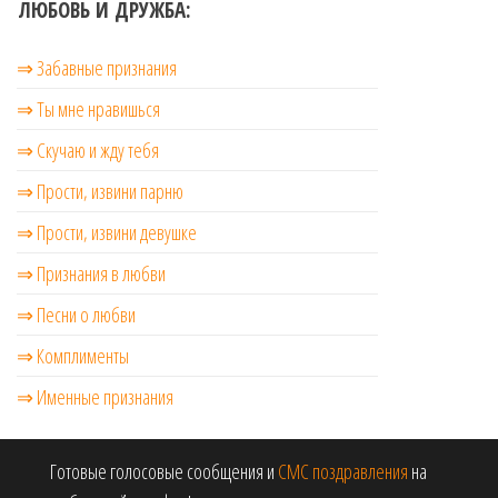
ЛЮБОВЬ И ДРУЖБА:
⇒ Забавные признания
⇒ Ты мне нравишься
⇒ Скучаю и жду тебя
⇒ Прости, извини парню
⇒ Прости, извини девушке
⇒ Признания в любви
⇒ Песни о любви
⇒ Комплименты
⇒ Именные признания
Готовые голосовые сообщения и
СМС поздравления
на