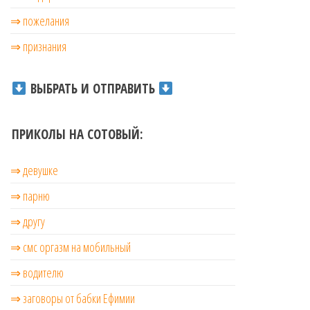
⇒ пожелания
⇒ признания
ВЫБРАТЬ И ОТПРАВИТЬ
ПРИКОЛЫ НА СОТОВЫЙ:
⇒ девушке
⇒ парню
⇒ другу
⇒ смс оргазм на мобильный
⇒ водителю
⇒ заговоры от бабки Ефимии