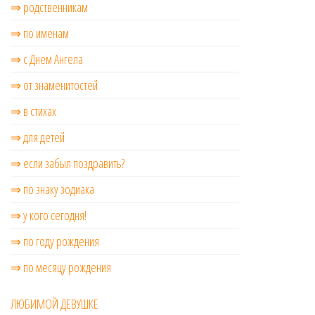
⇒ родственникам
⇒ по именам
⇒ с Днем Ангела
⇒ от знаменитостей
⇒ в стихах
⇒ для детей
⇒ если забыл поздравить?
⇒ по знаку зодиака
⇒ у кого сегодня!
⇒ по году рождения
⇒ по месяцу рождения
ЛЮБИМОЙ ДЕВУШКЕ