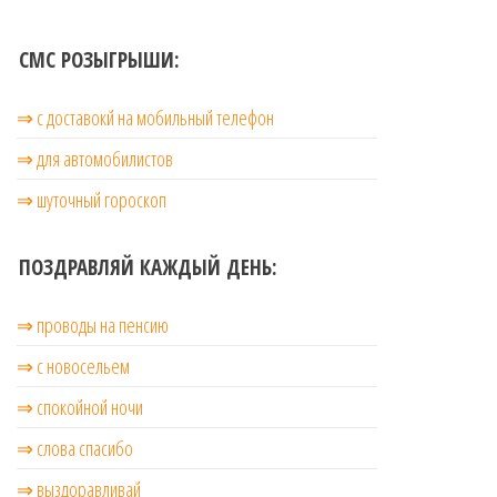
СМС РОЗЫГРЫШИ:
⇒ с доставокй на мобильный телефон
⇒ для автомобилистов
⇒ шуточный гороскоп
ПОЗДРАВЛЯЙ КАЖДЫЙ ДЕНЬ:
⇒ проводы на пенсию
⇒ с новосельем
⇒ cпокойной ночи
⇒ слова спасибо
⇒ выздоравливай