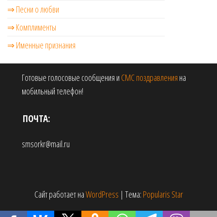
⇒ Песни о любви
⇒ Комплименты
⇒ Именные признания
Готовые голосовые сообщения и
СМС поздравления
на
мобильный телефон!
ПОЧТА:
smsorkr@mail.ru
Сайт работает на
WordPress
|
Тема:
Popularis Star