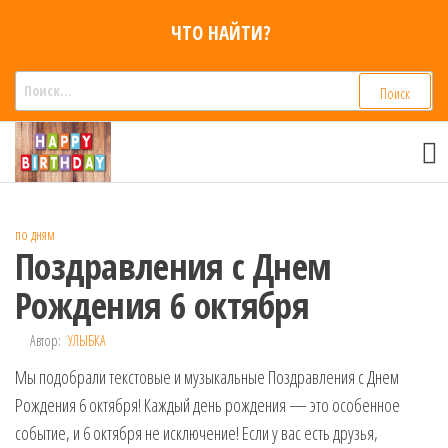
Перейти
ЧТО НАЙТИ?
к
содержимому
Найти:
Смс
Смс
поздравления,
поздравления
Голосовые смс
голосом
признания,
Аудио
по дням
приколы на
Поздравления с Днем
мобильный
телефон —
Рождения 6 октября
для мужчин,
женщин,
Автор:
УЛЫБКА
детей и
Мы подобрали текстовые и музыкальные Поздравления с Днем
друзей.
Поздравления
Рождения 6 октября! Каждый день рождения — это особенное
в Смс на
событие, и 6 октября не исключение! Если у вас есть друзья,
телефон,