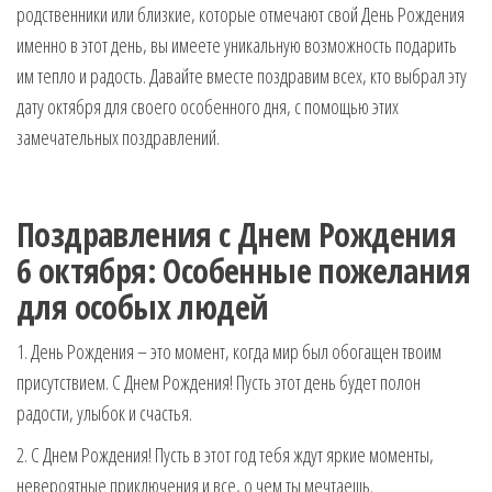
родственники или близкие, которые отмечают свой День Рождения
музыкальные.
Только для
именно в этот день, вы имеете уникальную возможность подарить
тебя —
им тепло и радость. Давайте вместе поздравим всех, кто выбрал эту
готовые
дату октября для своего особенного дня, с помощью этих
голосовые
замечательных поздравлений.
СМС,
Признания,
Приколы,
Розыгрыши,
Поздравления с Днем Рождения
Песни. Самые
Нежные,
6 октября: Особенные пожелания
Красивые,
для особых людей
Приятные
пожелания на
1. День Рождения – это момент, когда мир был обогащен твоим
каждый день и
безумно
присутствием. С Днем Рождения! Пусть этот день будет полон
эротичные
радости, улыбок и счастья.
сообщения!
2. С Днем Рождения! Пусть в этот год тебя ждут яркие моменты,
невероятные приключения и все, о чем ты мечтаешь.