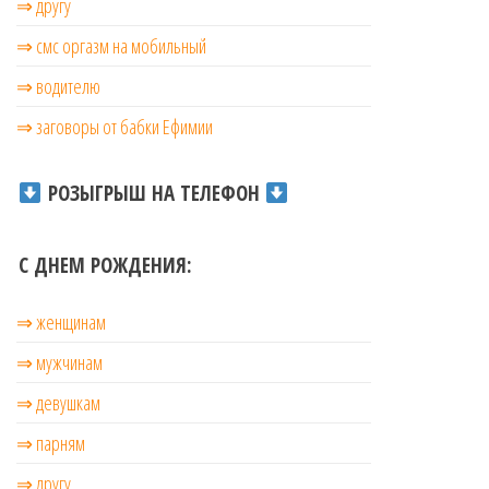
⇒ другу
⇒ смс оргазм на мобильный
⇒ водителю
⇒ заговоры от бабки Ефимии
РОЗЫГРЫШ НА ТЕЛЕФОН
С ДНЕМ РОЖДЕНИЯ:
⇒ женщинам
⇒ мужчинам
⇒ девушкам
⇒ парням
⇒ другу