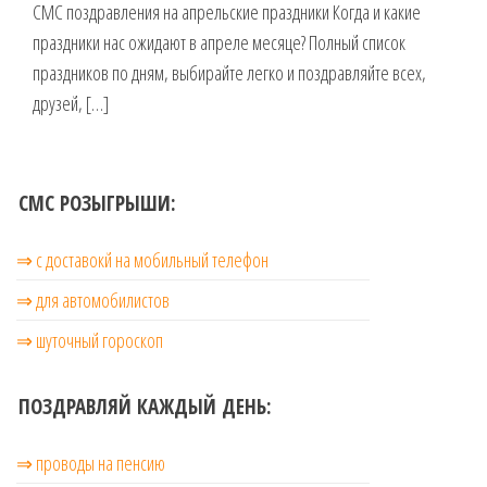
СМС поздравления на апрельские праздники Когда и какие
музыкальные.
праздники нас ожидают в апреле месяце? Полный список
Только для
тебя —
праздников по дням, выбирайте легко и поздравляйте всех,
готовые
друзей, […]
голосовые
СМС,
Признания,
Приколы,
СМС РОЗЫГРЫШИ:
Розыгрыши,
Песни. Самые
Нежные,
⇒ с доставокй на мобильный телефон
Красивые,
⇒ для автомобилистов
Приятные
пожелания на
⇒ шуточный гороскоп
каждый день и
безумно
эротичные
ПОЗДРАВЛЯЙ КАЖДЫЙ ДЕНЬ:
сообщения!
⇒ проводы на пенсию