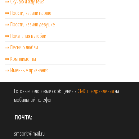
⇒ Скучаю и жду тебя
⇒ Прости, извини парню
⇒ Прости, извини девушке
⇒ Признания в любви
⇒ Песни о любви
⇒ Комплименты
⇒ Именные признания
Готовые голосовые сообщения и
СМС поздравления
на
мобильный телефон!
ПОЧТА:
smsorkr@mail.ru