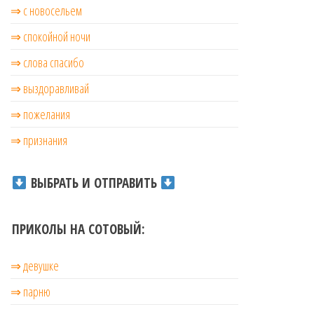
⇒ с новосельем
⇒ cпокойной ночи
⇒ слова спасибо
⇒ выздоравливай
⇒ пожелания
⇒ признания
ВЫБРАТЬ И ОТПРАВИТЬ
ПРИКОЛЫ НА СОТОВЫЙ:
⇒ девушке
⇒ парню