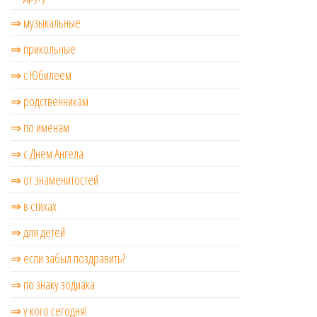
⇒ музыкальные
⇒ прикольные
⇒ с Юбилеем
⇒ родственникам
⇒ по именам
⇒ с Днем Ангела
⇒ от знаменитостей
⇒ в стихах
⇒ для детей
⇒ если забыл поздравить?
⇒ по знаку зодиака
⇒ у кого сегодня!