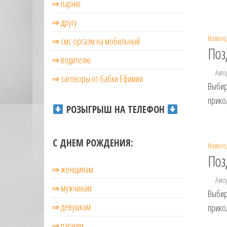
⇒ парню
⇒ другу
Нового
⇒ смс оргазм на мобильный
Поз
⇒ водителю
Авто
⇒ заговоры от бабки Ефимии
Выбир
прико
РОЗЫГРЫШ НА ТЕЛЕФОН
С ДНЕМ РОЖДЕНИЯ:
Нового
Поз
⇒ женщинам
Авто
⇒ мужчинам
Выбир
⇒ девушкам
прико
⇒ парням