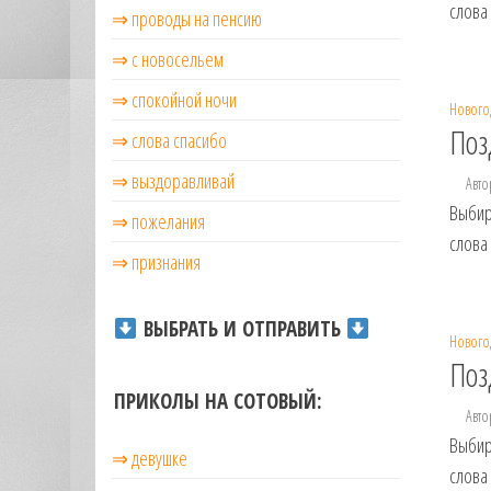
слова
⇒ проводы на пенсию
музыкальные.
Только для
⇒ с новосельем
тебя —
готовые
⇒ cпокойной ночи
Нового
голосовые
Поз
СМС,
⇒ слова спасибо
Признания,
⇒ выздоравливай
Авто
Приколы,
Розыгрыши,
Выбир
⇒ пожелания
Песни. Самые
слова
Нежные,
⇒ признания
Красивые,
Приятные
ВЫБРАТЬ И ОТПРАВИТЬ
пожелания на
Нового
каждый день и
Поз
безумно
ПРИКОЛЫ НА СОТОВЫЙ:
эротичные
Авто
сообщения!
Выбир
⇒ девушке
слова