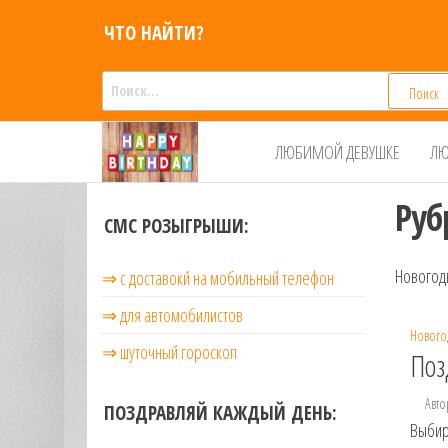
Перейти
ЧТО НАЙТИ?
к
содержимому
Найти:
Смс
Смс
ЛЮБИМОЙ ДЕВУШКЕ
ЛЮ
поздравления,
поздравления
Голосовые смс
голосом
признания,
Руб
Аудио
СМС РОЗЫГРЫШИ:
приколы на
мобильный
Новогод
⇒ с доставокй на мобильный телефон
телефон —
для мужчин,
⇒ для автомобилистов
женщин,
Нового
⇒ шуточный гороскоп
детей и
Поз
друзей.
Поздравления
Авто
ПОЗДРАВЛЯЙ КАЖДЫЙ ДЕНЬ:
в Смс на
Выбир
телефон,