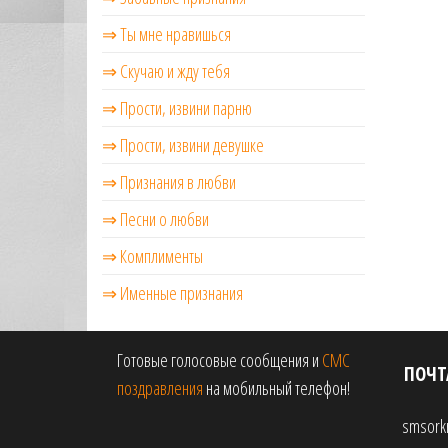
⇒ Ты мне нравишься
⇒ Скучаю и жду тебя
⇒ Прости, извини парню
⇒ Прости, извини девушке
⇒ Признания в любви
⇒ Песни о любви
⇒ Комплименты
⇒ Именные признания
Готовые голосовые сообщения и
СМС
ПОЧТ
поздравления
на мобильный телефон!
smsork