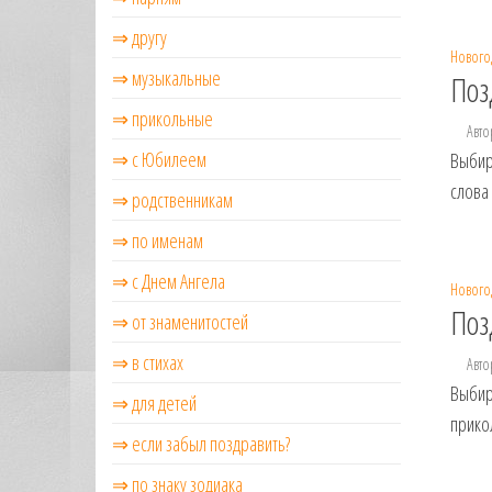
⇒ другу
Нового
⇒ музыкальные
Поз
⇒ прикольные
Авто
⇒ с Юбилеем
Выбир
слова
⇒ родственникам
⇒ по именам
⇒ с Днем Ангела
Нового
Поз
⇒ от знаменитостей
⇒ в стихах
Авто
Выбир
⇒ для детей
прико
⇒ если забыл поздравить?
⇒ по знаку зодиака