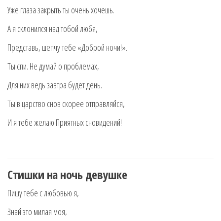
Уже глаза закрыть ты очень хочешь.
А я склонился над тобой любя,
Представь, шепчу тебе «Доброй ночи!».
Ты спи. Не думай о проблемах,
Для них ведь завтра будет день.
Ты в царство снов скорее отправляйся,
И я тебе желаю Приятных сновидений!
Стишки на ночь девушке
Пишу тебе с любовью я,
Знай это милая моя,