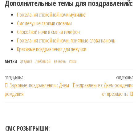
Дополнительные темы для поздравлений:
Пожелания спокойной ночи мужчине
Смс девушке своими словами
Спокойной ночи в смс на телефон
Пожелания спокойной ночи, приятные слова на ночь
Красивые поздравления для девушки
Метки
девушке
любимой
на ночь
стихи
Навигация
Предыдущая
ПРЕДЫДУЩАЯ
СЛЕДУЮЩАЯ
Сл
Звуковые поздравления с Днем
Поздравление с Днем рождения
по
запись
за
рождения
от президента
записям
СМС РОЗЫГРЫШИ: