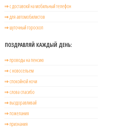
⇒ с доставокй на мобильный телефон
⇒ для автомобилистов
⇒ шуточный гороскоп
ПОЗДРАВЛЯЙ КАЖДЫЙ ДЕНЬ:
⇒ проводы на пенсию
⇒ с новосельем
⇒ cпокойной ночи
⇒ слова спасибо
⇒ выздоравливай
⇒ пожелания
⇒ признания