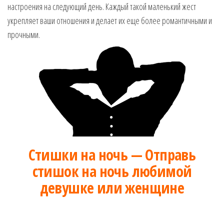
настроения на следующий день. Каждый такой маленький жест
музыкальные.
Только для
укрепляет ваши отношения и делает их еще более романтичными и
тебя —
прочными.
готовые
голосовые
СМС,
Признания,
Приколы,
Розыгрыши,
Песни. Самые
Нежные,
Красивые,
Приятные
Стишки на ночь — Отправь
пожелания на
каждый день и
стишок на ночь любимой
безумно
девушке или женщине
эротичные
сообщения!