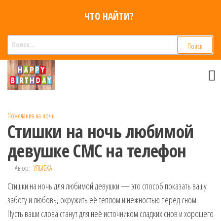
Перейти
ЧТО НАЙТИ?
к
содержимому
Найти:
Смс
Смс
поздравления,
поздравления
Голосовые смс
голосом
признания,
Аудио
Пожелания на ночь
приколы на
Стишки на ночь любимой
мобильный
телефон —
девушке СМС на телефон
для мужчин,
женщин,
Автор:
УЛЫБКА
детей и
Стишки на ночь для любимой девушки — это способ показать вашу
друзей.
Поздравления
заботу и любовь, окружить её теплом и нежностью перед сном.
в Смс на
Пусть ваши слова станут для неё источником сладких снов и хорошего
телефон,