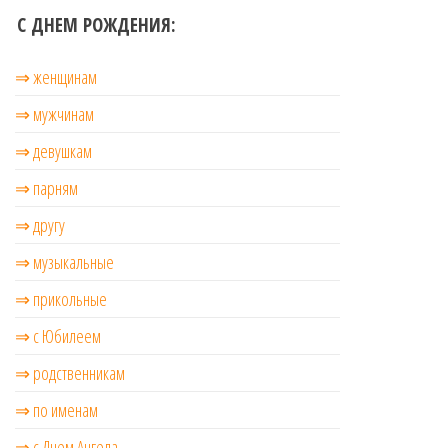
С ДНЕМ РОЖДЕНИЯ:
⇒ женщинам
⇒ мужчинам
⇒ девушкам
⇒ парням
⇒ другу
⇒ музыкальные
⇒ прикольные
⇒ с Юбилеем
⇒ родственникам
⇒ по именам
⇒ с Днем Ангела