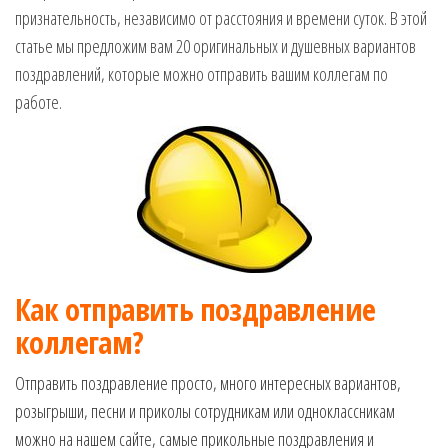
музыкальные.
признательность, независимо от расстояния и времени суток. В этой
Только для
статье мы предложим вам 20 оригинальных и душевных вариантов
тебя —
поздравлений, которые можно отправить вашим коллегам по
готовые
работе.
голосовые
СМС,
Признания,
Приколы,
Розыгрыши,
Песни. Самые
Нежные,
Красивые,
Приятные
Как отправить поздравление
пожелания на
каждый день и
коллегам?
безумно
эротичные
Отправить поздравление просто, много интересных вариантов,
сообщения!
розыгрыши, песни и приколы сотрудникам или одноклассникам
можно на нашем сайте, самые прикольные поздравления и