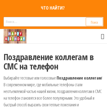
Перейти
ЧТО НАЙТИ?
к
содержимому
Найти:
Смс
Смс
поздравления,
поздравления
Голосовые смс
голосом
признания,
Аудио
Поздравление коллегам в
приколы на
СМС на телефон
мобильный
телефон —
для мужчин,
Выбирайте тестовые или голосовые
Поздравление коллегам
!
женщин,
В современном мире, где мобильные телефоны стали
детей и
друзей.
неотъемлемой частью нашей жизни, поздравления коллегам в СМС
Поздравления
на телефон становятся все более популярными. Это удобный и
в Смс на
быстрый способ выразить свои теплые пожелания и
телефон,