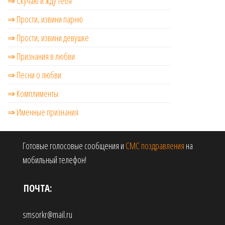
⇒ Скучаю и жду тебя
⇒ Прости, извини парню
⇒ Прости, извини девушке
⇒ Признания в любви
⇒ Песни о любви
⇒ Комплименты
⇒ Именные признания
Готовые голосовые сообщения и
СМС поздравления
на
мобильный телефон!
ПОЧТА:
smsorkr@mail.ru