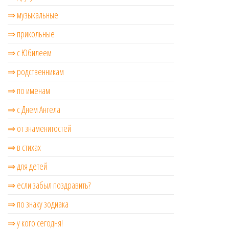
⇒ музыкальные
⇒ прикольные
⇒ с Юбилеем
⇒ родственникам
⇒ по именам
⇒ с Днем Ангела
⇒ от знаменитостей
⇒ в стихах
⇒ для детей
⇒ если забыл поздравить?
⇒ по знаку зодиака
⇒ у кого сегодня!