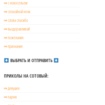
⇒ с новосельем
⇒ cпокойной ночи
⇒ слова спасибо
⇒ выздоравливай
⇒ пожелания
⇒ признания
ВЫБРАТЬ И ОТПРАВИТЬ
ПРИКОЛЫ НА СОТОВЫЙ:
⇒ девушке
⇒ парню