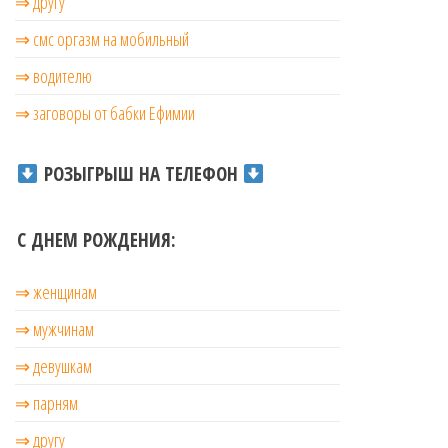
⇒ другу
⇒ смс оргазм на мобильный
⇒ водителю
⇒ заговоры от бабки Ефимии
РОЗЫГРЫШ НА ТЕЛЕФОН
С ДНЕМ РОЖДЕНИЯ:
⇒ женщинам
⇒ мужчинам
⇒ девушкам
⇒ парням
⇒ другу