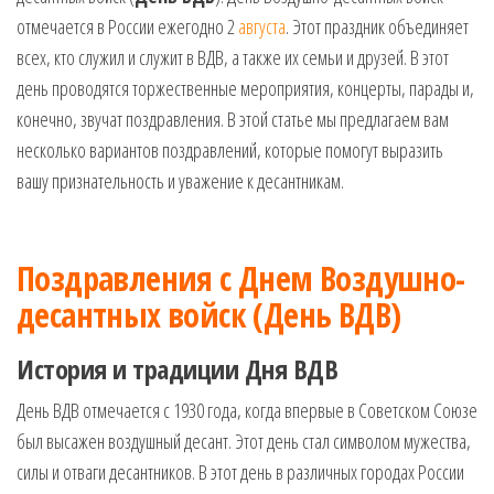
музыкальные.
отмечается в России ежегодно 2
августа
. Этот праздник объединяет
Только для
всех, кто служил и служит в ВДВ, а также их семьи и друзей. В этот
тебя —
день проводятся торжественные мероприятия, концерты, парады и,
готовые
голосовые
конечно, звучат поздравления. В этой статье мы предлагаем вам
СМС,
несколько вариантов поздравлений, которые помогут выразить
Признания,
вашу признательность и уважение к десантникам.
Приколы,
Розыгрыши,
Песни. Самые
Нежные,
Поздравления с Днем Воздушно-
Красивые,
десантных войск (День ВДВ)
Приятные
пожелания на
каждый день и
История и традиции Дня ВДВ
безумно
эротичные
День ВДВ отмечается с 1930 года, когда впервые в Советском Союзе
сообщения!
был высажен воздушный десант. Этот день стал символом мужества,
силы и отваги десантников. В этот день в различных городах России