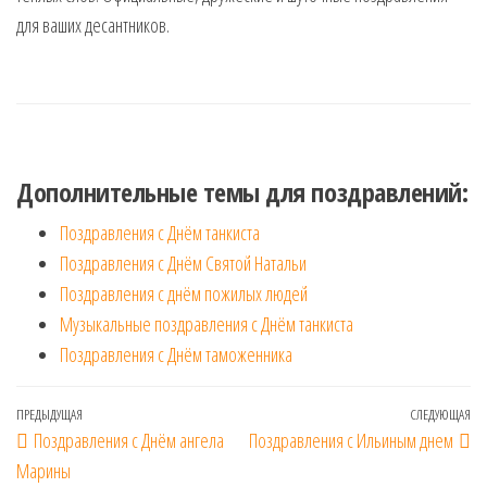
для ваших десантников.
Дополнительные темы для поздравлений:
Поздравления с Днём танкиста
Поздравления с Днём Святой Натальи
Поздравления с днём пожилых людей
Музыкальные поздравления с Днём танкиста
Поздравления с Днём таможенника
Навигация
Предыдущая
ПРЕДЫДУЩАЯ
СЛЕДУЮЩАЯ
Сл
Поздравления с Днём ангела
Поздравления с Ильиным днем
по
запись
за
Марины