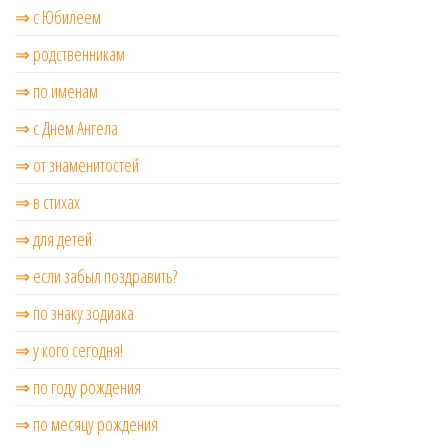
⇒ с Юбилеем
⇒ родственникам
⇒ по именам
⇒ с Днем Ангела
⇒ от знаменитостей
⇒ в стихах
⇒ для детей
⇒ если забыл поздравить?
⇒ по знаку зодиака
⇒ у кого сегодня!
⇒ по году рождения
⇒ по месяцу рождения