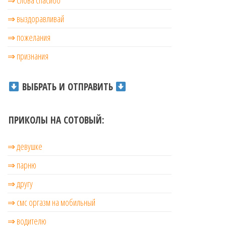
⇒ слова спасибо
⇒ выздоравливай
⇒ пожелания
⇒ признания
ВЫБРАТЬ И ОТПРАВИТЬ
ПРИКОЛЫ НА СОТОВЫЙ:
⇒ девушке
⇒ парню
⇒ другу
⇒ смс оргазм на мобильный
⇒ водителю