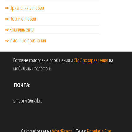
⇒ Признания в любви
⇒ Песни о любви
⇒ Комплименты
⇒ Именные признания
Готовые голосовые сообщения и
СМС поздравления
на
мобильный телефон!
ПОЧТА:
smsorkr@mail.ru
Сайт работает на
WordPress
|
Тема:
Popularis Star