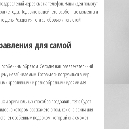
поздравлений через смс на телефон. Наши идеи помогут
долгие годы. Подарите вашей тете особенные моменты и
йте День Рождения Тети с любовью и теплотой!
дравления для самой
го особенным образом. Сегодня наш развлекательный
щему незабываемым. Готовьтесь погрузиться в мир
торыми креативными и разнообразными идеями для
ных и оригинальных способов поздравить тетю будет
део, в котором расскажете о том, как она важна для
и станет особенным подарком, который она сможет