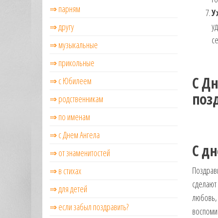
⇒ парням
У
уд
⇒ другу
се
⇒ музыкальные
⇒ прикольные
С Д
⇒ с Юбилеем
поз
⇒ родственникам
⇒ по именам
⇒ с Днем Ангела
С дн
⇒ от знаменитостей
Поздрави
⇒ в стихах
сделают
⇒ для детей
любовь, 
⇒ если забыл поздравить?
воспомин