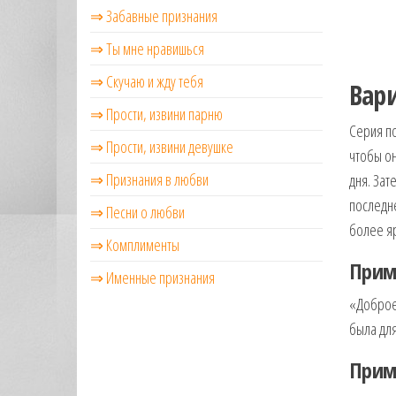
⇒ Забавные признания
⇒ Ты мне нравишься
⇒ Скучаю и жду тебя
Вар
⇒ Прости, извини парню
Серия п
⇒ Прости, извини девушке
чтобы он
⇒ Признания в любви
дня. Зат
последне
⇒ Песни о любви
более я
⇒ Комплименты
Прим
⇒ Именные признания
«Доброе 
была для
Прим