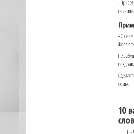
«Привет,
позитив
Прим
«С Днем 
Желаю те
Не забуд
поздрав
Сделайте
семье.
10 
сло
«Д