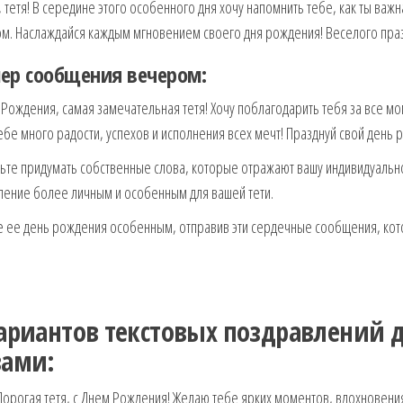
 тетя! В середине этого особенного дня хочу напомнить тебе, как ты важн
ом. Наслаждайся каждым мгновением своего дня рождения! Веселого пра
ер сообщения вечером:
Рождения, самая замечательная тетя! Хочу поблагодарить тебя за все мо
бе много радости, успехов и исполнения всех мечт! Празднуй свой день
ьте придумать собственные слова, которые отражают вашу индивидуальнос
ление более личным и особенным для вашей тети.
 ее день рождения особенным, отправив эти сердечные сообщения, кото
вариантов текстовых поздравлений 
вами:
орогая тетя, с Днем Рождения! Желаю тебе ярких моментов, вдохновения 