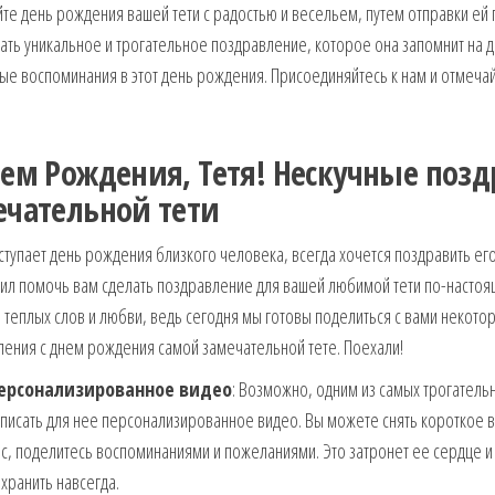
те день рождения вашей тети с радостью и весельем, путем отправки ей 
ать уникальное и трогательное поздравление, которое она запомнит на 
ые воспоминания в этот день рождения. Присоединяйтесь к нам и отмеча
нем Рождения, Тетя! Нескучные поз
ечательной тети
ступает день рождения близкого человека, всегда хочется поздравить е
ил помочь вам сделать поздравление для вашей любимой тети по-настоя
 теплых слов и любви, ведь сегодня мы готовы поделиться с вами неко
ения с днем рождения самой замечательной тете. Поехали!
ерсонализированное видео
: Возможно, одним из самых трогатель
писать для нее персонализированное видео. Вы можете снять короткое ви
с, поделитесь воспоминаниями и пожеланиями. Это затронет ее сердце 
хранить навсегда.