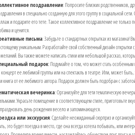
оллективное поздравление
: Попросите близких родственников, др
здравления в специально созданную для этого группу в социальной сети.
ллаж и подарите его тете. Такое коллективное поздравление не только п
бима и ценится.
реативные письма
: Забудьте о стандартных открытках из магазина! В
стоящему уникальным. Разработайте свой собственный дизайн открытки 
желаний. Вы также можете написать стихи или небольшой рассказ, котор
пециальный подарок
: Подумайте о том, что может стать особенным 
 концерт ее любимой группы или на спектакль в театре. Или, может быть, 
и книга от ее любимого автора. Подарок должен быть подобран с заботой
ематическая вечеринка
: Организуйте для тети тематическую вече
льмами. Украсьте помещение в соответствующем стиле, приготовьте вкусн
тпраздновать день рождения весело и запоминающеся.
оездка или экскурсия
: Сделайте неожиданный сюрприз и организуйт
ть, это будет поездка в место, где она всегда хотела побывать, или инт
рода. Проведите время вместе, наслаждайтесь обществом друг друга и 