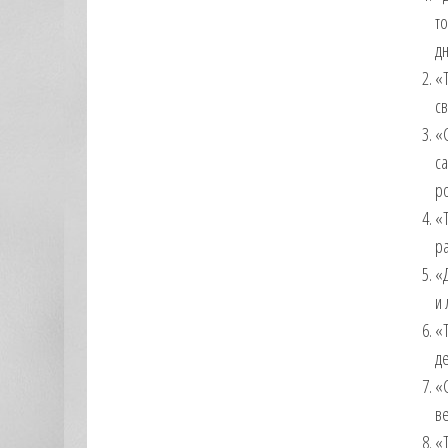
то
д
«Т
св
«С
са
р
«Т
ра
«Д
и 
«Т
де
«С
ве
«Т