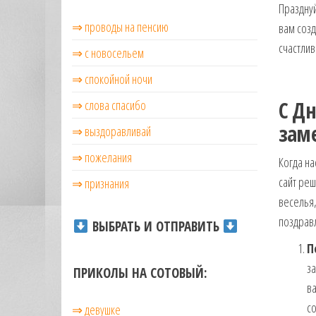
Празднуй
музыкальные.
⇒ проводы на пенсию
Только для
вам созд
тебя —
счастлив
⇒ с новосельем
готовые
голосовые
⇒ cпокойной ночи
СМС,
С Д
⇒ слова спасибо
Признания,
Приколы,
зам
⇒ выздоравливай
Розыгрыши,
Песни. Самые
⇒ пожелания
Когда на
Нежные,
сайт реш
Красивые,
⇒ признания
Приятные
веселья,
пожелания на
поздравл
ВЫБРАТЬ И ОТПРАВИТЬ
каждый день и
безумно
П
эротичные
за
ПРИКОЛЫ НА СОТОВЫЙ:
сообщения!
ва
со
⇒ девушке