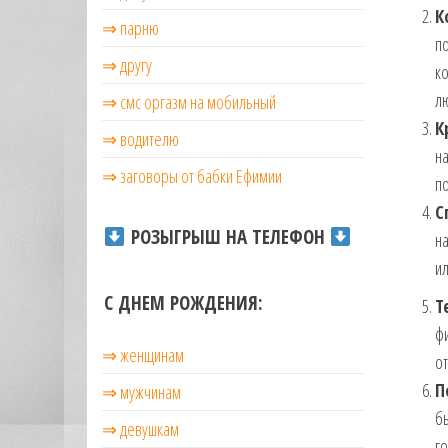
К
⇒ парню
по
⇒ другу
ко
лю
⇒ смс оргазм на мобильный
К
⇒ водителю
на
⇒ заговоры от бабки Ефимии
по
С
РОЗЫГРЫШ НА ТЕЛЕФОН
на
ил
С ДНЕМ РОЖДЕНИЯ:
Т
фи
⇒ женщинам
о
П
⇒ мужчинам
бы
⇒ девушкам
го