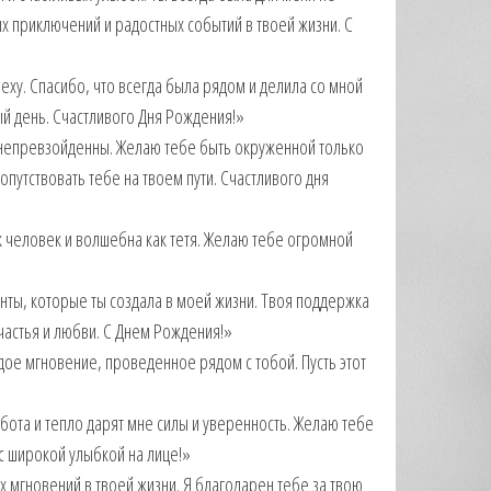
ых приключений и радостных событий в твоей жизни. С
пеху. Спасибо, что всегда была рядом и делила со мной
й день. Счастливого Дня Рождения!»
а непревзойденны. Желаю тебе быть окруженной только
опутствовать тебе на твоем пути. Счастливого дня
ак человек и волшебна как тетя. Желаю тебе огромной
нты, которые ты создала в моей жизни. Твоя поддержка
частья и любви. С Днем Рождения!»
ждое мгновение, проведенное рядом с тобой. Пусть этот
ота и тепло дарят мне силы и уверенность. Желаю тебе
с широкой улыбкой на лице!»
х мгновений в твоей жизни. Я благодарен тебе за твою