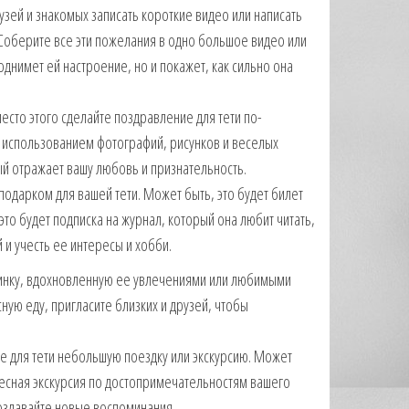
узей и знакомых записать короткие видео или написать
 Соберите все эти пожелания в одно большое видео или
однимет ей настроение, но и покажет, как сильно она
место этого сделайте поздравление для тети по-
с использованием фотографий, рисунков и веселых
ый отражает вашу любовь и признательность.
подарком для вашей тети. Может быть, это будет билет
это будет подписка на журнал, который она любит читать,
 и учесть ее интересы и хобби.
ринку, вдохновленную ее увлечениями или любимыми
ую еду, пригласите близких и друзей, чтобы
е для тети небольшую поездку или экскурсию. Может
ересная экскурсия по достопримечательностям вашего
создавайте новые воспоминания.