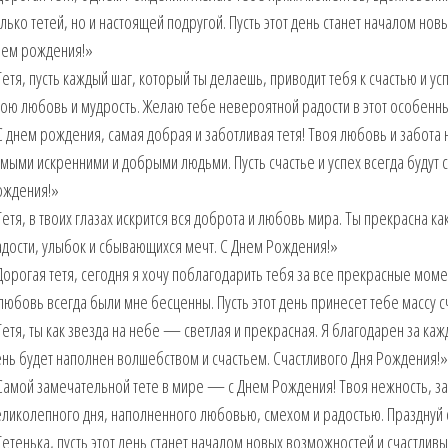
лько тетей, но и настоящей подругой. Пусть этот день станет началом нов
нем рождения!»
етя, пусть каждый шаг, который ты делаешь, приводит тебя к счастью и ус
ою любовь и мудрость. Желаю тебе невероятной радости в этот особенны
 днем рождения, самая добрая и заботливая тетя! Твоя любовь и забот
мыми искренними и добрыми людьми. Пусть счастье и успех всегда будут с
ождения!»
етя, в твоих глазах искрится вся доброта и любовь мира. Ты прекрасна к
дости, улыбок и сбывающихся мечт. С Днем Рождения!»
орогая тетя, сегодня я хочу поблагодарить тебя за все прекрасные моме
любовь всегда были мне бесценны. Пусть этот день принесет тебе массу с
етя, ты как звезда на небе — светлая и прекрасная. Я благодарен за ка
нь будет наполнен волшебством и счастьем. Счастливого Дня Рождения!»
амой замечательной тете в мире — с Днем Рождения! Твоя нежность, заб
ликолепного дня, наполненного любовью, смехом и радостью. Празднуй 
етенька, пусть этот день станет началом новых возможностей и счастливы