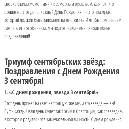
сверкающими моментами и безмерным весельем. Для тех, кто
музыкальные.
Только для
родился в этот день, каждый День Рождения — это праздник,
тебя —
который должен быть запомнен на всю жизнь. И чтобы помочь вам
готовые
сделать его особенным, мы подготовили немало волшебных
голосовые
поздравлений!
СМС,
Признания,
Приколы,
Розыгрыши,
Триумф сентябрьских звёзд:
Песни. Самые
Нежные,
Поздравления с Днем Рождения
Красивые,
3 сентября!
Приятные
пожелания на
1. «С днем рождения, звезда 3 сентября!»
каждый день и
безумно
Этот день принёс на свет настоящую звезду, и эта звезда — вы!
эротичные
Пусть каждый ваш день будет так ярким и блестящим, как созвездие,
сообщения!
в котором родилась эта замечательная личность. С днем рождения!