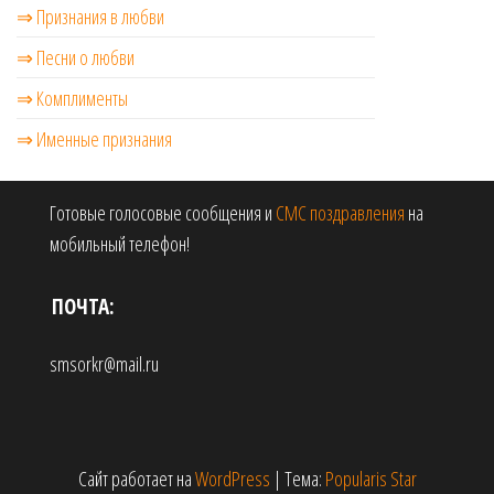
⇒ Признания в любви
⇒ Песни о любви
⇒ Комплименты
⇒ Именные признания
Готовые голосовые сообщения и
СМС поздравления
на
мобильный телефон!
ПОЧТА:
smsorkr@mail.ru
Сайт работает на
WordPress
|
Тема:
Popularis Star