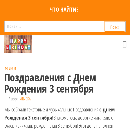
Перейти
ЧТО НАЙТИ?
к
содержимому
Найти:
Смс
Смс
поздравления,
поздравления
Голосовые смс
голосом
признания,
Аудио
по дням
приколы на
Поздравления с Днем
мобильный
телефон —
Рождения 3 сентября
для мужчин,
женщин,
Автор:
УЛЫБКА
детей и
Мы собрали текстовые и музыкальные Поздравления
друзей.
с Днем
Поздравления
Рождения 3 сентября
! Знакомьтесь, дорогие читатели, с
в Смс на
счастливчиками, рожденными 3 сентября! Этот день наполнен
телефон,