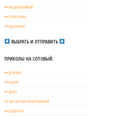
⇒ выздоравливай
⇒ пожелания
⇒ признания
ВЫБРАТЬ И ОТПРАВИТЬ
ПРИКОЛЫ НА СОТОВЫЙ:
⇒ девушке
⇒ парню
⇒ другу
⇒ смс оргазм на мобильный
⇒ водителю