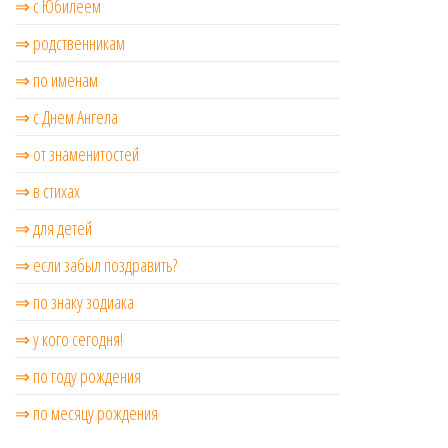
⇒ с Юбилеем
⇒ родственникам
⇒ по именам
⇒ с Днем Ангела
⇒ от знаменитостей
⇒ в стихах
⇒ для детей
⇒ если забыл поздравить?
⇒ по знаку зодиака
⇒ у кого сегодня!
⇒ по году рождения
⇒ по месяцу рождения