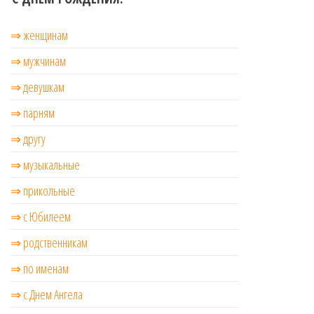
⇒ женщинам
⇒ мужчинам
⇒ девушкам
⇒ парням
⇒ другу
⇒ музыкальные
⇒ прикольные
⇒ с Юбилеем
⇒ родственникам
⇒ по именам
⇒ с Днем Ангела