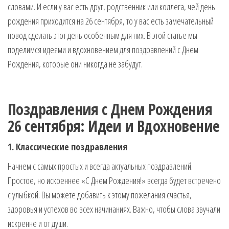
словами. И если у вас есть друг, родственник или коллега, чей день
музыкальные.
Только для
рождения приходится на 26 сентября, то у вас есть замечательный
тебя —
повод сделать этот день особенным для них. В этой статье мы
готовые
поделимся идеями и вдохновением для поздравлений с Днем
голосовые
Рождения, которые они никогда не забудут.
СМС,
Признания,
Приколы,
Розыгрыши,
Поздравления с Днем Рождения
Песни. Самые
Нежные,
26 сентября: Идеи и Вдохновение
Красивые,
Приятные
1. Классические поздравления
пожелания на
Начнем с самых простых и всегда актуальных поздравлений.
каждый день и
безумно
Простое, но искреннее «С Днем Рождения!» всегда будет встречено
эротичные
с улыбкой. Вы можете добавить к этому пожелания счастья,
сообщения!
здоровья и успехов во всех начинаниях. Важно, чтобы слова звучали
искренне и от души.