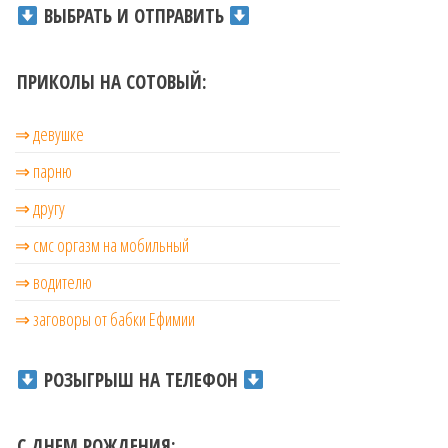
ВЫБРАТЬ И ОТПРАВИТЬ
ПРИКОЛЫ НА СОТОВЫЙ:
⇒ девушке
⇒ парню
⇒ другу
⇒ смс оргазм на мобильный
⇒ водителю
⇒ заговоры от бабки Ефимии
РОЗЫГРЫШ НА ТЕЛЕФОН
С ДНЕМ РОЖДЕНИЯ: