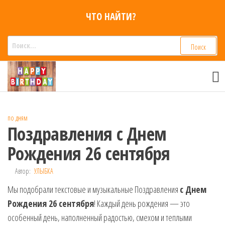
Перейти
ЧТО НАЙТИ?
к
содержимому
Найти:
Смс
Смс
поздравления,
поздравления
Голосовые смс
голосом
признания,
Аудио
по дням
приколы на
Поздравления с Днем
мобильный
телефон —
Рождения 26 сентября
для мужчин,
женщин,
Автор:
УЛЫБКА
детей и
Мы подобрали текстовые и музыкальные Поздравления
друзей.
с Днем
Поздравления
Рождения 26 сентября
! Каждый день рождения — это
в Смс на
особенный день, наполненный радостью, смехом и теплыми
телефон,