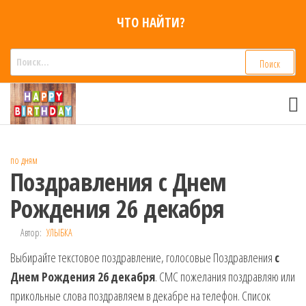
Перейти
ЧТО НАЙТИ?
к
содержимому
Найти:
Смс
Смс
поздравления,
поздравления
Голосовые смс
голосом
признания,
Аудио
по дням
приколы на
Поздравления с Днем
мобильный
телефон —
Рождения 26 декабря
для мужчин,
женщин,
Автор:
УЛЫБКА
детей и
Выбирайте текстовое поздравление, голосовые Поздравления
друзей.
с
Поздравления
Днем Рождения 26
декабря
. СМС пожелания поздравляю или
в Смс на
прикольные слова поздравляем в декабре на телефон. Список
телефон,