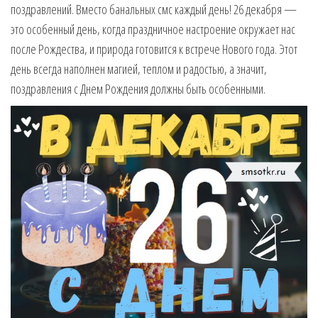
поздравлений. Вместо банальных смс каждый день! 26 декабря —
музыкальные.
Только для
это особенный день, когда праздничное настроение окружает нас
тебя —
после Рождества, и природа готовится к встрече Нового года. Этот
готовые
день всегда наполнен магией, теплом и радостью, а значит,
голосовые
поздравления с Днем Рождения должны быть особенными.
СМС,
Признания,
Приколы,
Розыгрыши,
Песни. Самые
Нежные,
Красивые,
Приятные
пожелания на
каждый день и
безумно
эротичные
сообщения!