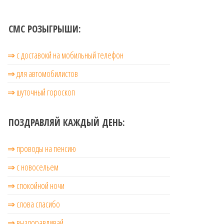
СМС РОЗЫГРЫШИ:
⇒ с доставокй на мобильный телефон
⇒ для автомобилистов
⇒ шуточный гороскоп
ПОЗДРАВЛЯЙ КАЖДЫЙ ДЕНЬ:
⇒ проводы на пенсию
⇒ с новосельем
⇒ cпокойной ночи
⇒ слова спасибо
⇒ выздоравливай