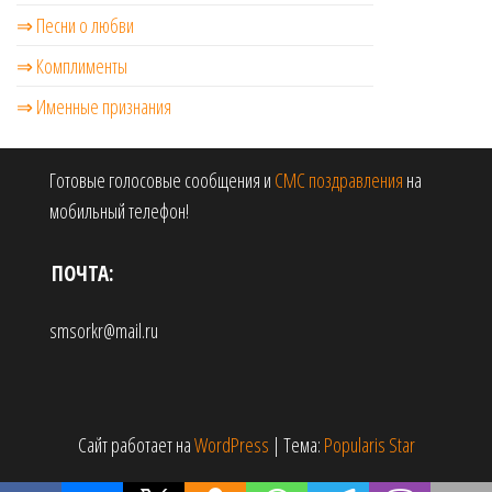
⇒ Песни о любви
⇒ Комплименты
⇒ Именные признания
Готовые голосовые сообщения и
СМС поздравления
на
мобильный телефон!
ПОЧТА:
smsorkr@mail.ru
Сайт работает на
WordPress
|
Тема:
Popularis Star