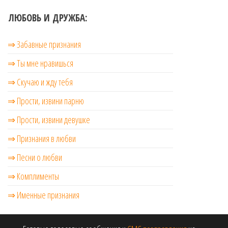
ЛЮБОВЬ И ДРУЖБА:
⇒ Забавные признания
⇒ Ты мне нравишься
⇒ Скучаю и жду тебя
⇒ Прости, извини парню
⇒ Прости, извини девушке
⇒ Признания в любви
⇒ Песни о любви
⇒ Комплименты
⇒ Именные признания