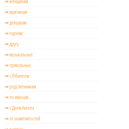
⇒ женщинам
⇒ мужчинам
⇒ девушкам
⇒ парням
⇒ другу
⇒ музыкальные
⇒ прикольные
⇒ с Юбилеем
⇒ родственникам
⇒ по именам
⇒ с Днем Ангела
⇒ от знаменитостей
⇒ в стихах