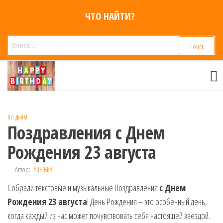
Перейти
ЧТО НАЙТИ?
к
содержимому
Найти:
Смс
Смс
поздравления,
поздравления
Голосовые смс
голосом
признания,
Аудио
по дням
приколы на
Поздравления с Днем
мобильный
телефон —
Рождения 23 августа
для мужчин,
женщин,
Автор:
УЛЫБКА
детей и
Собрали текстовые и музыкальные Поздравления
друзей.
с Днем
Поздравления
Рождения 23 августа
! День Рождения – это особенный день,
в Смс на
когда каждый из нас может почувствовать себя настоящей звездой.
телефон,