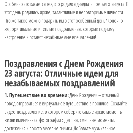
Особенно это касается тех, кто родился двадцать третьего августа. В
музыкальные.
Только для
этот день родились яркие, талантливые и неповторимые личности.
тебя —
Что же такое можно подарить им в этот особенный день? Конечно
готовые
же, оригинальные и теплые поздравления, которые поднимут
голосовые
настроение и оставят незабываемые впечатления!
СМС,
Признания,
Приколы,
Розыгрыши,
Поздравления с Днем Рождения
Песни. Самые
Нежные,
23 августа: Отличные идеи для
Красивые,
незабываемых поздравлений
Приятные
пожелания на
1. Путешествие во времени:
День Рождения – отличный
каждый день и
безумно
повод отправиться в виртуальное путешествие в прошлое. Создайте
эротичные
видео-поздравление, в котором соберите самые яркие моменты
сообщения!
жизни именинника: фотографии с детства, смешные моменты,
достижения и просто веселые снимки. Добавьте музыкальное