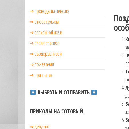
музыкальные.
⇒ проводы на пенсию
Только для
Поз
тебя —
⇒ с новосельем
готовые
осо
голосовые
⇒ cпокойной ночи
СМС,
К
⇒ слова спасибо
Признания,
зв
Приколы,
⇒ выздоравливай
П
Розыгрыши,
Песни. Самые
яр
⇒ пожелания
Нежные,
Т
Красивые,
⇒ признания
сп
Приятные
пожелания на
Л
ВЫБРАТЬ И ОТПРАВИТЬ
каждый день и
де
безумно
З
эротичные
ПРИКОЛЫ НА СОТОВЫЙ:
же
сообщения!
В
⇒ девушке
ул