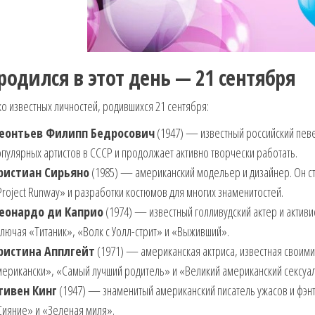
родился в этот день — 21 сентября
о известных личностей, родившихся 21 сентября:
еонтьев Филипп Бедросович
(1947) — известный российский певец
пулярных артистов в СССР и продолжает активно творчески работать.
ристиан Сирьяно
(1985) — американский модельер и дизайнер. Он ст
roject Runway» и разработки костюмов для многих знаменитостей.
еонардо ди Каприо
(1974) — известный голливудский актер и активи
лючая «Титаник», «Волк с Уолл-стрит» и «Выживший».
ристина Апплгейт
(1971) — американская актриса, известная своими 
ерикански», «Самый лучший родитель» и «Великий американский сексуал
тивен Кинг
(1947) — знаменитый американский писатель ужасов и фэн
Сияние» и «Зеленая миля».