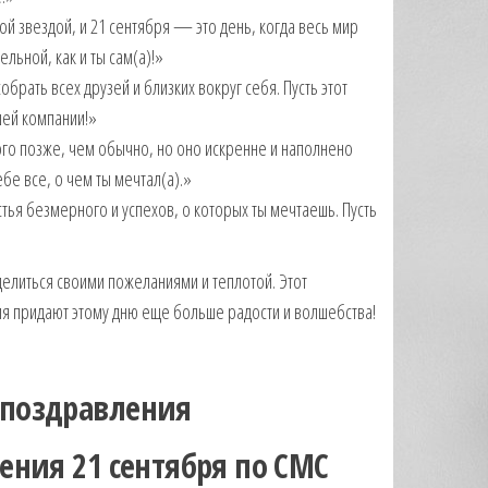
 звездой, и 21 сентября — это день, когда весь мир
ельной, как и ты сам(а)!»
рать всех друзей и близких вокруг себя. Пусть этот
шей компании!»
го позже, чем обычно, но оно искренне и наполнено
бе все, о чем ты мечтал(а).»
тья безмерного и успехов, о которых ты мечтаешь. Пусть
делиться своими пожеланиями и теплотой. Этот
ия придают этому дню еще больше радости и волшебства!
 поздравления
ения 21 сентября по СМС