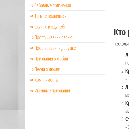
⇒ Забавные признания
⇒ Ты мне нравишься
⇒ Скучаю и жду тебя
Кто 
⇒ Прости, извини парню
нескольк
⇒ Прости, извини девушке
Л
⇒ Признания в любви
по
⇒ Песни о любви
К
«P
⇒ Комплименты
Л
⇒ Именные признания
вк
К
ам
С
«