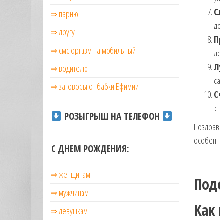
С
⇒ парню
до
⇒ другу
П
⇒ смс оргазм на мобильный
д
Л
⇒ водителю
са
⇒ заговоры от бабки Ефимии
С
эт
РОЗЫГРЫШ НА ТЕЛЕФОН
Поздравл
особенны
С ДНЕМ РОЖДЕНИЯ:
⇒ женщинам
Под
⇒ мужчинам
Как
⇒ девушкам