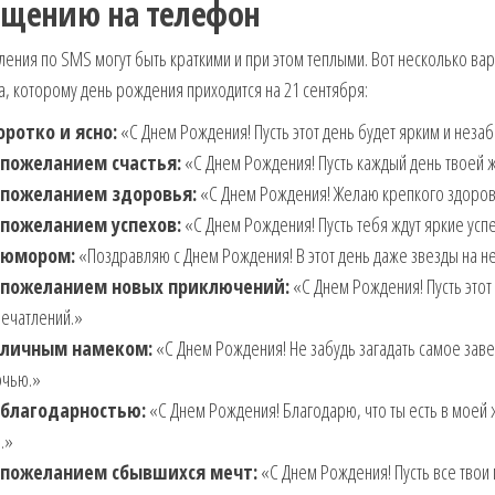
бщению на телефон
ения по SMS могут быть краткими и при этом теплыми. Вот несколько ва
, которому день рождения приходится на 21 сентября:
оротко и ясно:
«С Днем Рождения! Пусть этот день будет ярким и незаб
 пожеланием счастья:
«С Днем Рождения! Пусть каждый день твоей ж
 пожеланием здоровья:
«С Днем Рождения! Желаю крепкого здоровь
 пожеланием успехов:
«С Днем Рождения! Пусть тебя ждут яркие усп
 юмором:
«Поздравляю с Днем Рождения! В этот день даже звезды на не
 пожеланием новых приключений:
«С Днем Рождения! Пусть этот 
печатлений.»
 личным намеком:
«С Днем Рождения! Не забудь загадать самое заве
очью.»
 благодарностью:
«С Днем Рождения! Благодарю, что ты есть в моей ж
.»
 пожеланием сбывшихся мечт:
«С Днем Рождения! Пусть все твои м