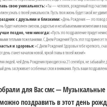
лавь свою уникальность:
«Ты — человек, рожденный под счастливой
лжен узнать о твоей уникальности. Пусть твоя жизнь будет такой же удивит
раздник с друзьями и близкими:
«День Рождения — это повод соб
ень будет наполнен смехом, радостью и незабываемыми моментами в ва
учше поздно, чем никогда:
«Пусть это поздравление придет немно
мыми теплыми пожеланиями. С Днем Рождения! Пусть этот год принесет те
частья и здоровья:
«С Днем Рождения! Здоровья тебе крепкого, счас
от день станет началом новой, яркой главы в твоей жизни!»
яя людей, чей День Рождения приходится на 21 сентября, не забывайте 
й день заслуживает особенных слов и внимания. Пусть ваши поздравлен
обрали для Вас смс — Музыкальные
 можно поздравить в этот день рожд