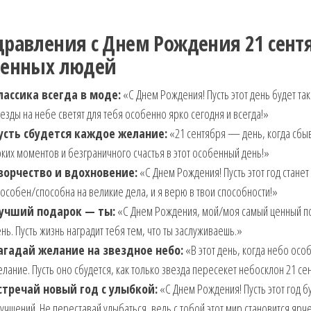
дравления с Днем Рождения 21 сентя
бенных людей
лассика всегда в моде:
«С Днем Рождения! Пусть этот день будет так
езды на небе светят для тебя особенно ярко сегодня и всегда!»
усть сбудется каждое желание:
«21 сентября — день, когда сбы
ких моментов и безграничного счастья в этот особенный день!»
ворчество и вдохновение:
«С Днем Рождения! Пусть этот год станет
особен/способна на великие дела, и я верю в твои способности!»
учший подарок — ты:
«С Днем Рождения, мой/моя самый ценный под
нь. Пусть жизнь наградит тебя тем, что ты заслуживаешь.»
агадай желание на звездное небо:
«В этот день, когда небо осо
лание. Пусть оно сбудется, как только звезда пересекет небосклон 21 се
стречай новый год с улыбкой:
«С Днем Рождения! Пусть этот год б
учшений. Не переставай улыбаться, ведь с тобой этот мир становится ярче