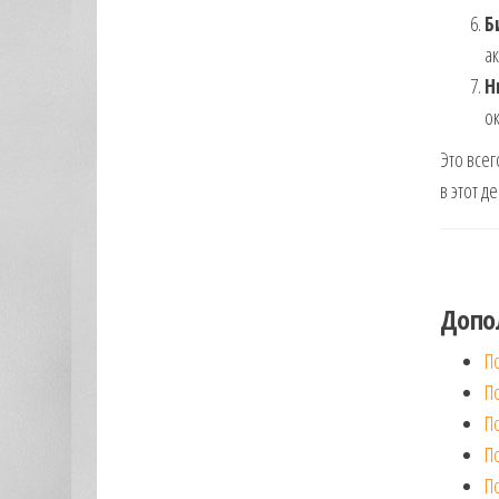
Б
ак
Н
ок
Это всег
в этот д
Допо
П
П
П
П
П