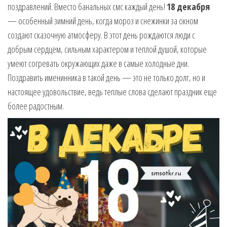
поздравлений. Вместо банальных смс каждый день!
18 декабря
музыкальные.
Только для
— особенный зимний день, когда мороз и снежинки за окном
тебя —
создают сказочную атмосферу. В этот день рождаются люди с
готовые
добрым сердцем, сильным характером и теплой душой, которые
голосовые
умеют согревать окружающих даже в самые холодные дни.
СМС,
Признания,
Поздравить именинника в такой день — это не только долг, но и
Приколы,
настоящее удовольствие, ведь теплые слова сделают праздник еще
Розыгрыши,
более радостным.
Песни. Самые
Нежные,
Красивые,
Приятные
пожелания на
каждый день и
безумно
эротичные
сообщения!