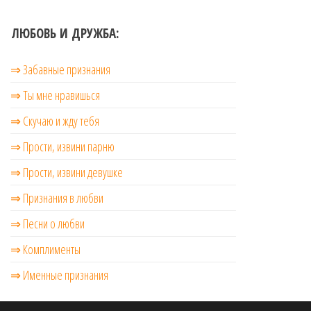
ЛЮБОВЬ И ДРУЖБА:
⇒ Забавные признания
⇒ Ты мне нравишься
⇒ Скучаю и жду тебя
⇒ Прости, извини парню
⇒ Прости, извини девушке
⇒ Признания в любви
⇒ Песни о любви
⇒ Комплименты
⇒ Именные признания