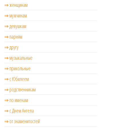
⇒ женщинам
⇒ мужчинам
⇒ девушкам
⇒ парням
⇒ другу
⇒ музыкальные
⇒ прикольные
⇒ с Юбилеем
⇒ родственникам
⇒ по именам
⇒ с Днем Ангела
⇒ от знаменитостей