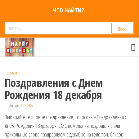
Перейти
ЧТО НАЙТИ?
к
содержимому
Найти:
Смс
Смс
поздравления,
поздравления
Голосовые смс
голосом
признания,
Аудио
по дням
приколы на
Поздравления с Днем
мобильный
телефон —
Рождения 18 декабря
для мужчин,
женщин,
Автор:
УЛЫБКА
детей и
Выбирайте текстовое поздравление, голосовые Поздравления с
друзей.
Поздравления
Днем Рождения 18 декабря. СМС пожелания поздравляю или
в Смс на
прикольные слова поздравляем в декабре на телефон. Список
телефон,