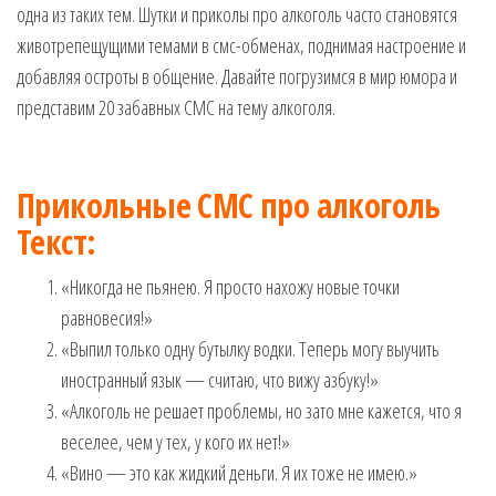
одна из таких тем. Шутки и приколы про алкоголь часто становятся
музыкальные.
Только для
животрепещущими темами в смс-обменах, поднимая настроение и
тебя —
добавляя остроты в общение. Давайте погрузимся в мир юмора и
готовые
представим 20 забавных СМС на тему алкоголя.
голосовые
СМС,
Признания,
Приколы,
Прикольные СМС про алкоголь
Розыгрыши,
Текст:
Песни. Самые
Нежные,
«Никогда не пьянею. Я просто нахожу новые точки
Красивые,
Приятные
равновесия!»
пожелания на
«Выпил только одну бутылку водки. Теперь могу выучить
каждый день и
иностранный язык — считаю, что вижу азбуку!»
безумно
эротичные
«Алкоголь не решает проблемы, но зато мне кажется, что я
сообщения!
веселее, чем у тех, у кого их нет!»
«Вино — это как жидкий деньги. Я их тоже не имею.»