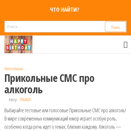
Перейти
ЧТО НАЙТИ?
к
содержимому
Найти:
Смс
Смс
поздравления,
поздравления
Голосовые смс
голосом
признания,
Аудио
Алкогольные
приколы на
Прикольные СМС про
мобильный
телефон —
алкоголь
для мужчин,
женщин,
Автор:
УЛЫБКА
детей и
Выбирайте тестовые или голосовые Прикольные СМС про алкоголь!
друзей.
Поздравления
В мире современных коммуникаций юмор играет особую роль,
в Смс на
особенно когда речь идет о темах, близких каждому. Алкоголь —
телефон,