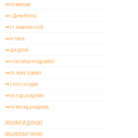
⇒ по именам
⇒ с Днем Ангела
⇒ от знаменитостей
⇒ в стихах
⇒ для детей
⇒ если забыл поздравить?
⇒ по знаку зодиака
⇒ у кого сегодня!
⇒ по году рождения
⇒ по месяцу рождения
ЛЮБИМОЙ ДЕВУШКЕ
ЛЮБИМОМУ ПАРНЮ