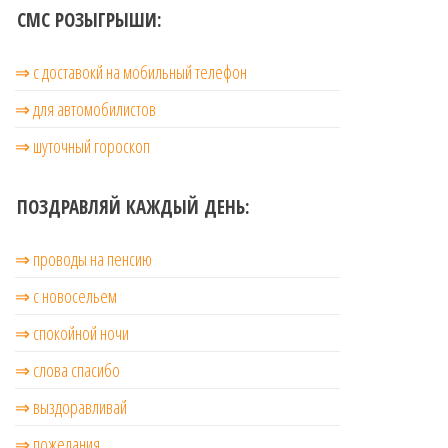
СМС РОЗЫГРЫШИ:
⇒ с доставокй на мобильный телефон
⇒ для автомобилистов
⇒ шуточный гороскоп
ПОЗДРАВЛЯЙ КАЖДЫЙ ДЕНЬ:
⇒ проводы на пенсию
⇒ с новосельем
⇒ cпокойной ночи
⇒ слова спасибо
⇒ выздоравливай
⇒ пожелания