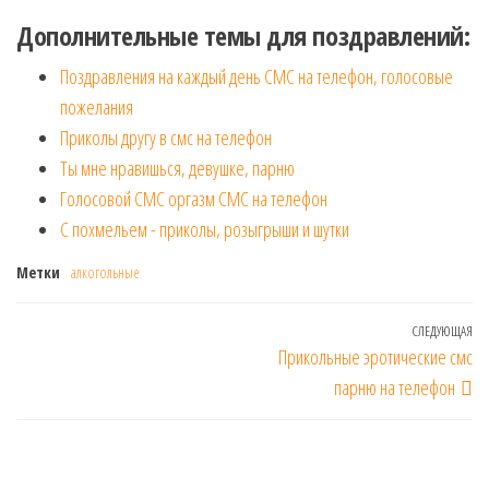
Дополнительные темы для поздравлений:
Поздравления на каждый день СМС на телефон, голосовые
пожелания
Приколы другу в смс на телефон
Ты мне нравишься, девушке, парню
Голосовой СМС оргазм СМС на телефон
С похмельем - приколы, розыгрыши и шутки
Метки
алкогольные
Навигация
СЛЕДУЮЩАЯ
Сл
Прикольные эротические смс
по
за
парню на телефон
записям