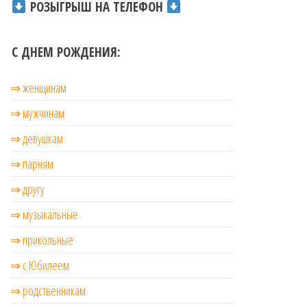
РОЗЫГРЫШ НА ТЕЛЕФОН
С ДНЕМ РОЖДЕНИЯ:
⇒ женщинам
⇒ мужчинам
⇒ девушкам
⇒ парням
⇒ другу
⇒ музыкальные
⇒ прикольные
⇒ с Юбилеем
⇒ родственникам