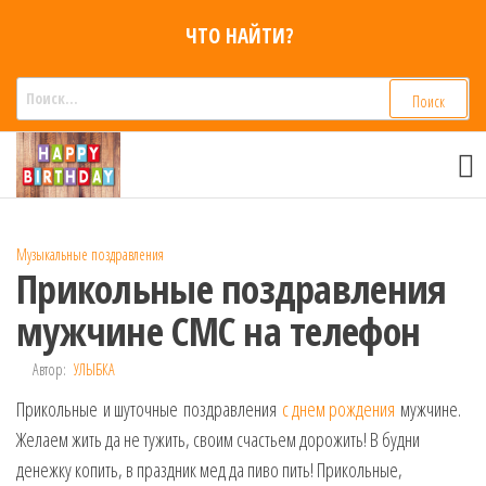
Перейти
ЧТО НАЙТИ?
к
содержимому
Найти:
Смс
Смс
поздравления,
поздравления
Голосовые смс
голосом
признания,
Аудио
Музыкальные поздравления
приколы на
Прикольные поздравления
мобильный
телефон —
мужчине СМС на телефон
для мужчин,
женщин,
Автор:
УЛЫБКА
детей и
Прикольные и шуточные поздравления
друзей.
с днем рождения
мужчине.
Поздравления
Желаем жить да не тужить, своим счастьем дорожить! В будни
в Смс на
денежку копить, в праздник мед да пиво пить! Прикольные,
телефон,