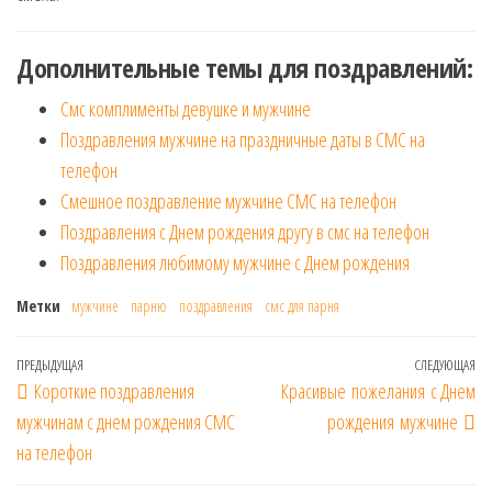
Дополнительные темы для поздравлений:
Смс комплименты девушке и мужчине
Поздравления мужчине на праздничные даты в СМС на
телефон
Смешное поздравление мужчине СМС на телефон
Поздравления с Днем рождения другу в смс на телефон
Поздравления любимому мужчине с Днем рождения
Метки
мужчине
парню
поздравления
смс для парня
Навигация
Предыдущая
ПРЕДЫДУЩАЯ
СЛЕДУЮЩАЯ
Сл
Короткие поздравления
Красивые пожелания с Днем
по
запись
за
мужчинам с днем рождения СМС
рождения мужчине
записям
на телефон