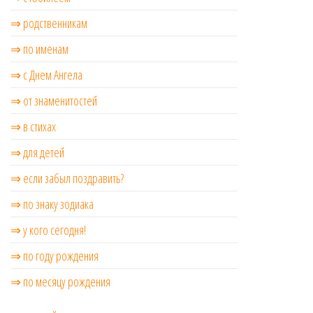
⇒ родственникам
⇒ по именам
⇒ с Днем Ангела
⇒ от знаменитостей
⇒ в стихах
⇒ для детей
⇒ если забыл поздравить?
⇒ по знаку зодиака
⇒ у кого сегодня!
⇒ по году рождения
⇒ по месяцу рождения