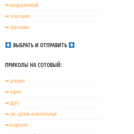
⇒ выздоравливай
⇒ пожелания
⇒ признания
ВЫБРАТЬ И ОТПРАВИТЬ
ПРИКОЛЫ НА СОТОВЫЙ:
⇒ девушке
⇒ парню
⇒ другу
⇒ смс оргазм на мобильный
⇒ водителю