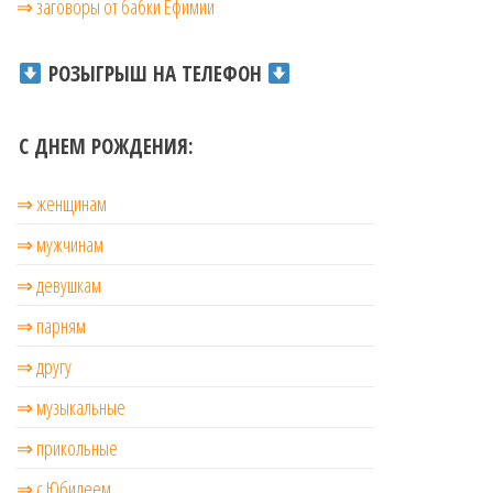
⇒ заговоры от бабки Ефимии
РОЗЫГРЫШ НА ТЕЛЕФОН
С ДНЕМ РОЖДЕНИЯ:
⇒ женщинам
⇒ мужчинам
⇒ девушкам
⇒ парням
⇒ другу
⇒ музыкальные
⇒ прикольные
⇒ с Юбилеем