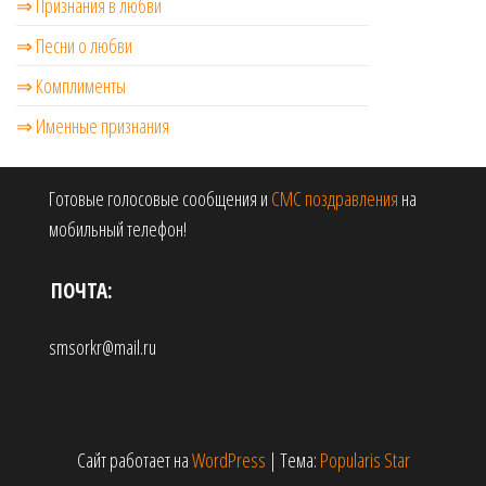
⇒ Признания в любви
⇒ Песни о любви
⇒ Комплименты
⇒ Именные признания
Готовые голосовые сообщения и
СМС поздравления
на
мобильный телефон!
ПОЧТА:
smsorkr@mail.ru
Сайт работает на
WordPress
|
Тема:
Popularis Star