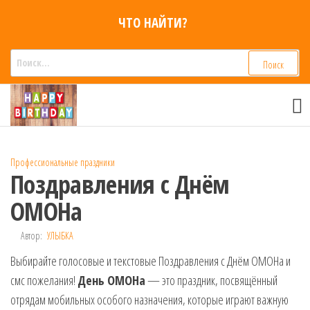
Перейти
ЧТО НАЙТИ?
к
содержимому
Найти:
Смс
Смс
поздравления,
поздравления
Голосовые смс
голосом
признания,
Аудио
Профессиональные праздники
приколы на
Поздравления с Днём
мобильный
телефон —
ОМОНа
для мужчин,
женщин,
Автор:
УЛЫБКА
детей и
Выбирайте голосовые и текстовые Поздравления с Днём ОМОНа и
друзей.
Поздравления
смс пожелания!
День ОМОНа
— это праздник, посвящённый
в Смс на
отрядам мобильных особого назначения, которые играют важную
телефон,