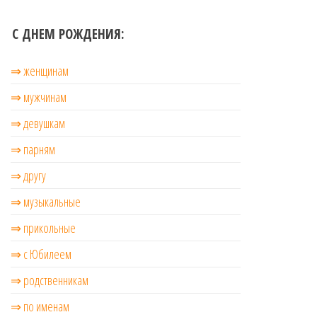
С ДНЕМ РОЖДЕНИЯ:
⇒ женщинам
⇒ мужчинам
⇒ девушкам
⇒ парням
⇒ другу
⇒ музыкальные
⇒ прикольные
⇒ с Юбилеем
⇒ родственникам
⇒ по именам