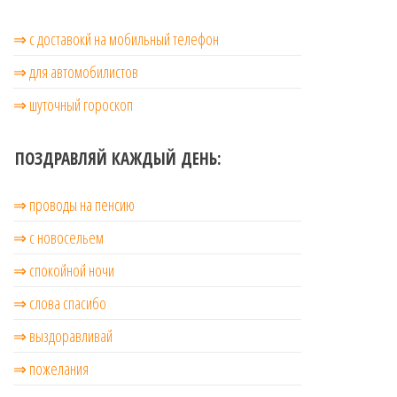
⇒ с доставокй на мобильный телефон
⇒ для автомобилистов
⇒ шуточный гороскоп
ПОЗДРАВЛЯЙ КАЖДЫЙ ДЕНЬ:
⇒ проводы на пенсию
⇒ с новосельем
⇒ cпокойной ночи
⇒ слова спасибо
⇒ выздоравливай
⇒ пожелания