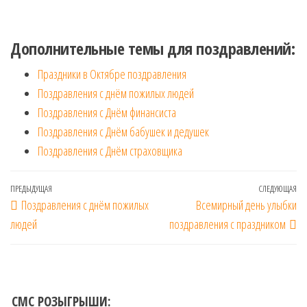
Дополнительные темы для поздравлений:
Праздники в Октябре поздравления
Поздравления с днём пожилых людей
Поздравления с Днём финансиста
Поздравления с Днём бабушек и дедушек
Поздравления с Днём страховщика
Навигация
Предыдущая
ПРЕДЫДУЩАЯ
СЛЕДУЮЩАЯ
Сл
Поздравления с днём пожилых
Всемирный день улыбки
по
запись
за
людей
поздравления с праздником
записям
СМС РОЗЫГРЫШИ: