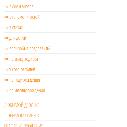
⇒ с Днем Ангела
⇒ от знаменитостей
⇒ в стихах
⇒ для детей
⇒ если забыл поздравить?
⇒ по знаку зодиака
⇒ у кого сегодня!
⇒ по году рождения
⇒ по месяцу рождения
ЛЮБИМОЙ ДЕВУШКЕ
ЛЮБИМОМУ ПАРНЮ
КРАСИВЫЕ ПРОЩЕНИЯ