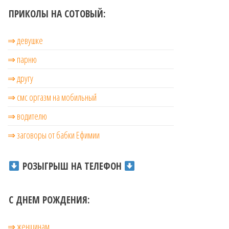
ПРИКОЛЫ НА СОТОВЫЙ:
⇒ девушке
⇒ парню
⇒ другу
⇒ смс оргазм на мобильный
⇒ водителю
⇒ заговоры от бабки Ефимии
РОЗЫГРЫШ НА ТЕЛЕФОН
С ДНЕМ РОЖДЕНИЯ:
⇒ женщинам