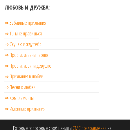
ЛЮБОВЬ И ДРУЖБА:
⇒ Забавные признания
⇒ Ты мне нравишься
⇒ Скучаю и жду тебя
⇒ Прости, извини парню
⇒ Прости, извини девушке
⇒ Признания в любви
⇒ Песни о любви
⇒ Комплименты
⇒ Именные признания
Готовые голосовые сообщения и
СМС поздравления
на