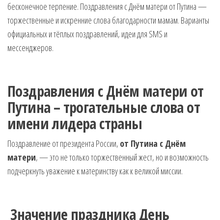
бесконечное терпение. Поздравления с Днём матери от Путина —
музыкальные.
Только для
торжественные и искренние слова благодарности мамам. Варианты
тебя —
официальных и тёплых поздравлений, идеи для SMS и
готовые
мессенджеров.
голосовые
СМС,
Признания,
Приколы,
Поздравления с Днём матери от
Розыгрыши,
Путина – трогательные слова от
Песни. Самые
Нежные,
имени лидера страны
Красивые,
Приятные
Поздравление от президента России,
от Путина с Днём
пожелания на
матери
, — это не только торжественный жест, но и возможность
каждый день и
безумно
подчеркнуть уважение к материнству как к великой миссии.
эротичные
сообщения!
‍‍
Значение праздника День