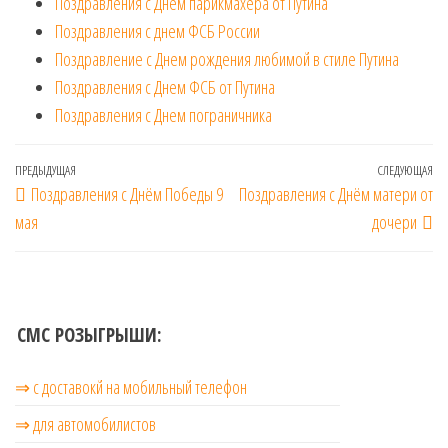
Поздравления с Днём парикмахера от Путина
Поздравления с днем ФСБ России
Поздравление с Днем рождения любимой в стиле Путина
Поздравления с Днем ФСБ от Путина
Поздравления с Днем пограничника
Навигация
Предыдущая
ПРЕДЫДУЩАЯ
СЛЕДУЮЩАЯ
Сл
Поздравления с Днём Победы 9
Поздравления с Днём матери от
по
запись
за
мая
дочери
записям
СМС РОЗЫГРЫШИ:
⇒ с доставокй на мобильный телефон
⇒ для автомобилистов