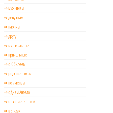
⇒ мужчинам
⇒ девушкам
⇒ парням
⇒ другу
⇒ музыкальные
⇒ прикольные
⇒ с Юбилеем
⇒ родственникам
⇒ по именам
⇒ с Днем Ангела
⇒ от знаменитостей
⇒ в стихах