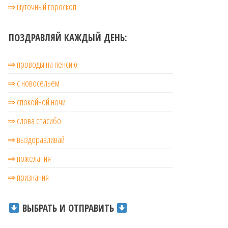
⇒ шуточный гороскоп
ПОЗДРАВЛЯЙ КАЖДЫЙ ДЕНЬ:
⇒ проводы на пенсию
⇒ с новосельем
⇒ cпокойной ночи
⇒ слова спасибо
⇒ выздоравливай
⇒ пожелания
⇒ признания
ВЫБРАТЬ И ОТПРАВИТЬ