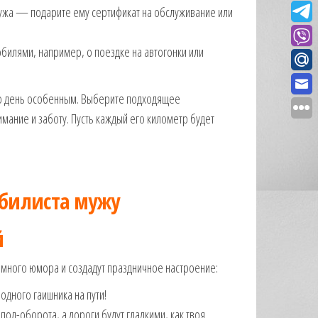
мужа — подарите ему сертификат на обслуживание или
обилями, например, о поездке на автогонки или
го день особенным. Выберите подходящее
мание и заботу. Пусть каждый его километр будет
билиста мужу
й
емного юмора и создадут праздничное настроение:
дного гаишника на пути! ️
пол-оборота, а дороги будут гладкими, как твоя