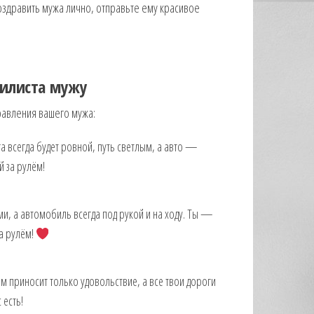
поздравить мужа лично, отправьте ему красивое
билиста мужу
равления вашего мужа:
 всегда будет ровной, путь светлым, а авто —
 за рулём!
ми, а автомобиль всегда под рукой и на ходу. Ты —
а рулём!
м приносит только удовольствие, а все твои дороги
 есть!