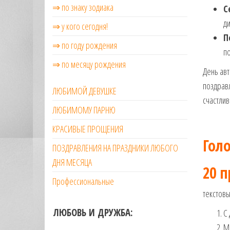
⇒ по знаку зодиака
С
ди
⇒ у кого сегодня!
П
⇒ по году рождения
по
⇒ по месяцу рождения
День ав
поздравл
ЛЮБИМОЙ ДЕВУШКЕ
счастли
ЛЮБИМОМУ ПАРНЮ
КРАСИВЫЕ ПРОЩЕНИЯ
Гол
ПОЗДРАВЛЕНИЯ НА ПРАЗДНИКИ ЛЮБОГО
ДНЯ МЕСЯЦА
20 
Профессиональные
текстов
ЛЮБОВЬ И ДРУЖБА:
С 
Мо