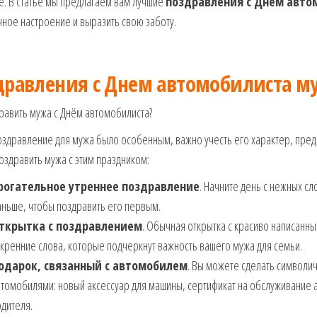
. В статье мы предлагаем вам лучшие
поздравления с Днём авто
ное настроение и выразить свою заботу.
дравления с Днем автомобилиста му
равить мужа с Днём автомобилиста?
здравление для мужа было особенным, важно учесть его характер, предп
здравить мужа с этим праздником:
рогательное утреннее поздравление
. Начните день с нежных сл
ньше, чтобы поздравить его первым.
ткрытка с поздравлением
. Обычная открытка с красиво написанны
кренние слова, которые подчеркнут важность вашего мужа для семьи.
одарок, связанный с автомобилем
. Вы можете сделать символич
томобилями: новый аксессуар для машины, сертификат на обслуживание 
дителя.