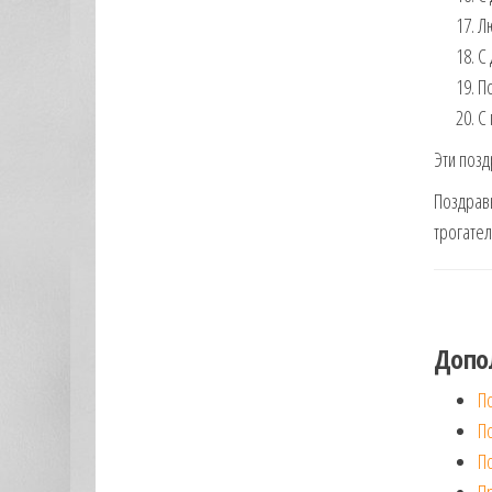
Лю
С 
По
С 
Эти позд
Поздравь
трогател
Допо
П
П
П