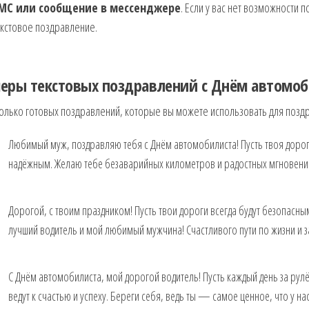
МС или сообщение в мессенджере
. Если у вас нет возможности 
кстовое поздравление.
еры текстовых поздравлений с Днём автомо
олько готовых поздравлений, которые вы можете использовать для позд
Любимый муж, поздравляю тебя с Днём автомобилиста! Пусть твоя дорога
надёжным. Желаю тебе безаварийных километров и радостных мгновений
Дорогой, с твоим праздником! Пусть твои дороги всегда будут безопасны
лучший водитель и мой любимый мужчина! Счастливого пути по жизни и з
С Днём автомобилиста, мой дорогой водитель! Пусть каждый день за рулё
ведут к счастью и успеху. Береги себя, ведь ты — самое ценное, что у нас