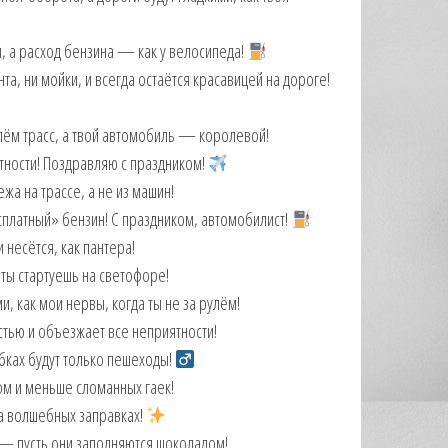
, а расход бензина — как у велосипеда!
та, ни мойки, и всегда остаётся красавицей на дороге!
ём трасс, а твой автомобиль — королевой! ️
нтности! Поздравляю с праздником!
а на трассе, а не из машин! ️
есплатный» бензин! С праздником, автомобилист!
 несётся, как пантера!
 ты стартуешь на светофоре!
, как мои нервы, когда ты не за рулём!
стью и объезжает все неприятности! ️
ках будут только пешеходы! ‍
м и меньше сломанных гаек! ️
на волшебных заправках!
 — пусть они заполняются шоколадом!