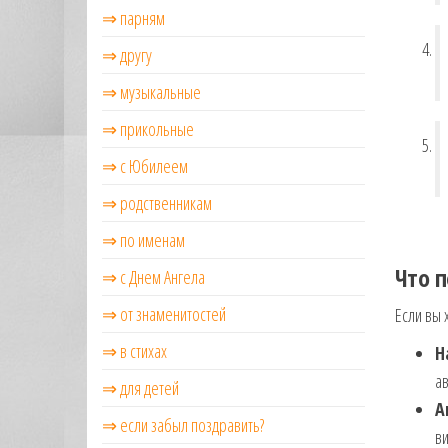
⇒ парням
⇒ другу
⇒ музыкальные
⇒ прикольные
⇒ с Юбилеем
⇒ родственникам
⇒ по именам
Что 
⇒ с Днем Ангела
⇒ от знаменитостей
Если вы 
⇒ в стихах
Н
а
⇒ для детей
А
⇒ если забыл поздравить?
в