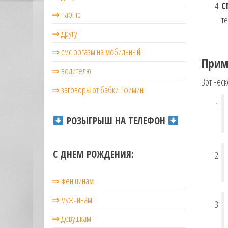
С
⇒ парню
те
⇒ другу
⇒ смс оргазм на мобильный
Прим
⇒ водителю
Вот неск
⇒ заговоры от бабки Ефимии
РОЗЫГРЫШ НА ТЕЛЕФОН
С ДНЕМ РОЖДЕНИЯ:
⇒ женщинам
⇒ мужчинам
⇒ девушкам