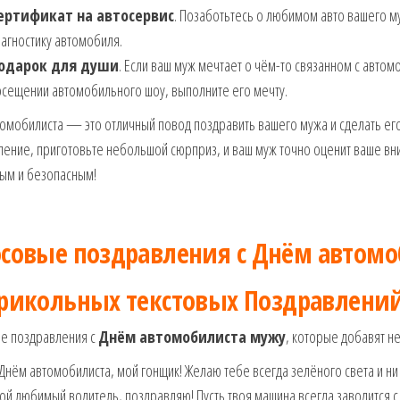
ертификат на автосервис
. Позаботьтесь о любимом авто вашего 
агностику автомобиля.
одарок для души
. Если ваш муж мечтает о чём-то связанном с автом
сещении автомобильного шоу, выполните его мечту.
томобилиста — это отличный повод поздравить вашего мужа и сделать е
ение, приготовьте небольшой сюрприз, и ваш муж точно оценит ваше вни
вым и безопасным!
осовые поздравления с
Днём автомо
прикольных текстовых Поздравлени
ые поздравления с
Днём автомобилиста мужу
, которые добавят н
Днём автомобилиста, мой гонщик! Желаю тебе всегда зелёного света и ни о
й любимый водитель, поздравляю! Пусть твоя машина всегда заводится с 