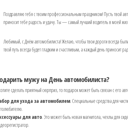
Поздравляю тебя с твоим профессиональным праздником! Пусть твой авт
приносит тебе радость и удачу. Ты — самый лучший водитель в моей жизни
Любимый, с Днём автомобилиста! Желаю, чтобы твои дороги всегда были
твой путь всегда будет гладким и счастливым, а каждый день приносит ра
подарить мужу на День автомобилиста?
хотите сделать приятный сюрприз, то подарок может быть связан с его ав
абор для ухода за автомобилем
. Специальные средства для чист
втолюбителю.
ксессуары для авто
. Это может быть новая магнитола, чехлы для си
идеорегистратор.