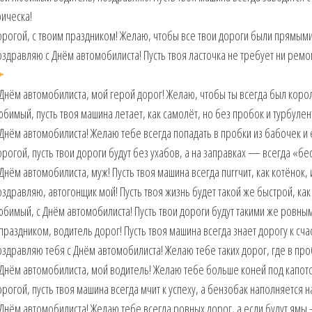
ическа!
рогой, с твоим праздником! Желаю, чтобы все твои дороги были прямыми
здравляю с Днём автомобилиста! Пусть твоя ласточка не требует ни ремон
Днём автомобилиста, мой герой дорог! Желаю, чтобы ты всегда был корол
бимый, пусть твоя машина летает, как самолёт, но без пробок и турбуле
Днём автомобилиста! Желаю тебе всегда попадать в пробки из бабочек и еж
рогой, пусть твои дороги будут без ухабов, а на заправках — всегда «б
Днём автомобилиста, муж! Пусть твоя машина всегда пurrчит, как котёнок, и
здравляю, автогонщик мой! Пусть твоя жизнь будет такой же быстрой, как
бимый, с Днём автомобилиста! Пусть твои дороги будут такими же ровными
праздником, водитель дорог! Пусть твоя машина всегда знает дорогу к сча
здравляю тебя с Днём автомобилиста! Желаю тебе таких дорог, где в проб
Днём автомобилиста, мой водитель! Желаю тебе больше коней под капото
рогой, пусть твоя машина всегда мчит к успеху, а бензобак наполняется 
Днём автомобилиста! Желаю тебе всегда ровных дорог, а если будут ямы