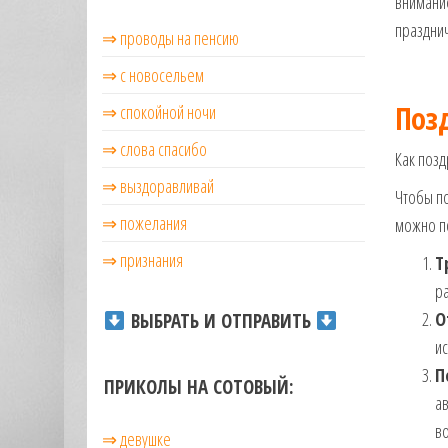
внимание
музыкальные.
празднич
⇒ проводы на пенсию
Только для
тебя —
⇒ с новосельем
готовые
голосовые
Поз
⇒ cпокойной ночи
СМС,
⇒ слова спасибо
Признания,
Как позд
Приколы,
⇒ выздоравливай
Розыгрыши,
Чтобы по
Песни. Самые
⇒ пожелания
можно по
Нежные,
Красивые,
⇒ признания
Т
Приятные
ра
пожелания на
О
ВЫБРАТЬ И ОТПРАВИТЬ
каждый день и
безумно
ис
эротичные
П
ПРИКОЛЫ НА СОТОВЫЙ:
сообщения!
ав
во
⇒ девушке