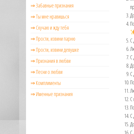
⇒ Забавные признания
пр
До
⇒ Ты мне нравишься
По
⇒ Скучаю и жду тебя
⇒ Прости, извини парню
С 
Лю
⇒ Прости, извини девушке
С 
⇒ Признания в любви
До
⇒ Песни о любви
С 
По
⇒ Комплименты
Лю
⇒ Именные признания
С 
По
С 
До
С 