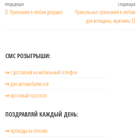
Навигация
Предыдущая
ПРЕДЫДУЩАЯ
СЛЕДУЮЩАЯ
Сл
Признания в любви девушке
Прикольные признания в любви
по
запись
за
для женщины, мужчины
записям
СМС РОЗЫГРЫШИ:
⇒ с доставокй на мобильный телефон
⇒ для автомобилистов
⇒ шуточный гороскоп
ПОЗДРАВЛЯЙ КАЖДЫЙ ДЕНЬ:
⇒ проводы на пенсию