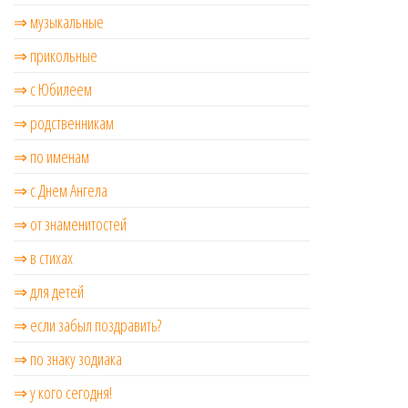
⇒ музыкальные
⇒ прикольные
⇒ с Юбилеем
⇒ родственникам
⇒ по именам
⇒ с Днем Ангела
⇒ от знаменитостей
⇒ в стихах
⇒ для детей
⇒ если забыл поздравить?
⇒ по знаку зодиака
⇒ у кого сегодня!