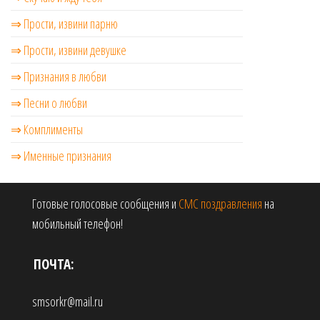
⇒ Прости, извини парню
⇒ Прости, извини девушке
⇒ Признания в любви
⇒ Песни о любви
⇒ Комплименты
⇒ Именные признания
Готовые голосовые сообщения и
СМС поздравления
на
мобильный телефон!
ПОЧТА:
smsorkr@mail.ru