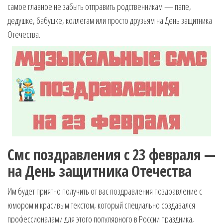
самое главное не забыть отправить родственникам — папе,
музыкальные.
Только для
дедушке, бабушке, коллегам или просто друзьям на День защитника
тебя —
Отечества.
готовые
голосовые
СМС,
Признания,
Приколы,
Розыгрыши,
Песни. Самые
Нежные,
Красивые,
Приятные
Смс поздравления с 23 февраля —
пожелания на
каждый день и
на День защитника Отечества
безумно
эротичные
Им будет приятно получить от вас поздравления поздравление с
сообщения!
юмором и красивым текстом, который специально создавался
профессионалами для этого популярного в России праздника,