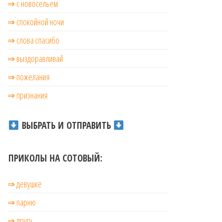
⇒ с новосельем
⇒ cпокойной ночи
⇒ слова спасибо
⇒ выздоравливай
⇒ пожелания
⇒ признания
ВЫБРАТЬ И ОТПРАВИТЬ
ПРИКОЛЫ НА СОТОВЫЙ:
⇒ девушке
⇒ парню
⇒ другу