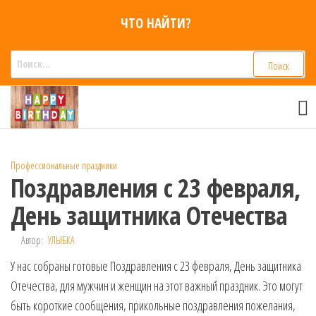
Перейти
ЧТО НАЙТИ?
к
содержимому
Найти:
Смс
Смс
поздравления,
поздравления
Голосовые смс
голосом
признания,
Аудио
Профессиональные праздники
приколы на
Поздравления с 23 февраля,
мобильный
телефон —
День защитника Отечества
для мужчин,
женщин,
Автор:
УЛЫБКА
детей и
У нас собраны готовые Поздравления с 23 февраля, День защитника
друзей.
Поздравления
Отечества, для мужчин и женщин на этот важный праздник. Это могут
в Смс на
быть короткие сообщения, прикольные поздравления пожелания,
телефон,