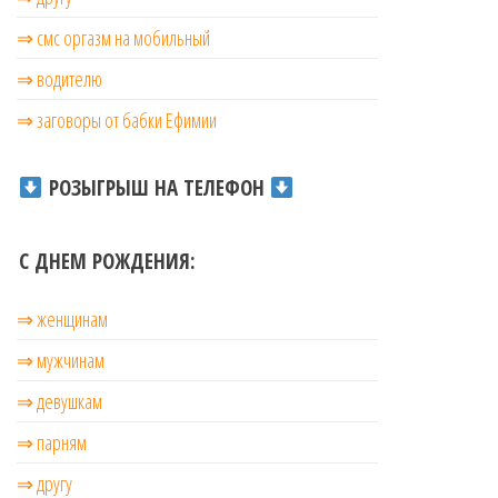
⇒ смс оргазм на мобильный
⇒ водителю
⇒ заговоры от бабки Ефимии
РОЗЫГРЫШ НА ТЕЛЕФОН
С ДНЕМ РОЖДЕНИЯ:
⇒ женщинам
⇒ мужчинам
⇒ девушкам
⇒ парням
⇒ другу