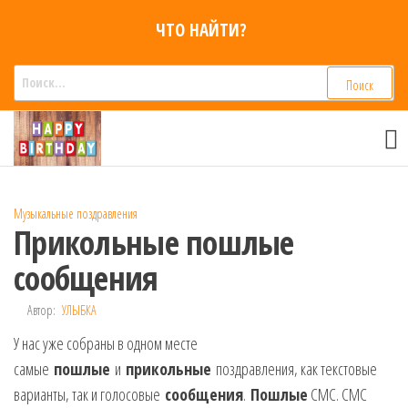
Перейти
ЧТО НАЙТИ?
к
содержимому
Найти:
Смс
Смс
поздравления,
поздравления
Голосовые смс
голосом
признания,
Аудио
Музыкальные поздравления
приколы на
Прикольные пошлые
мобильный
телефон —
сообщения
для мужчин,
женщин,
Автор:
УЛЫБКА
детей и
У нас уже собраны в одном месте
друзей.
Поздравления
самые
пошлые
и
прикольные
поздравления, как текстовые
в Смс на
варианты, так и голосовые
сообщения
.
Пошлые
СМС. СМС
телефон,