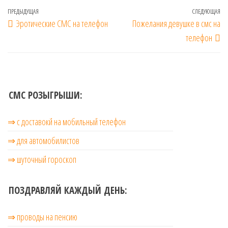
Навигация
Предыдущая
ПРЕДЫДУЩАЯ
СЛЕДУЮЩАЯ
Сл
Эротические СМС на телефон
Пожелания девушке в смс на
по
запись
за
телефон
записям
СМС РОЗЫГРЫШИ:
⇒ с доставокй на мобильный телефон
⇒ для автомобилистов
⇒ шуточный гороскоп
ПОЗДРАВЛЯЙ КАЖДЫЙ ДЕНЬ:
⇒ проводы на пенсию