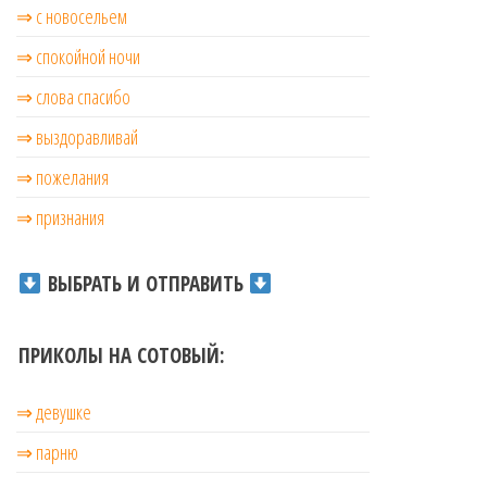
⇒ с новосельем
⇒ cпокойной ночи
⇒ слова спасибо
⇒ выздоравливай
⇒ пожелания
⇒ признания
ВЫБРАТЬ И ОТПРАВИТЬ
ПРИКОЛЫ НА СОТОВЫЙ:
⇒ девушке
⇒ парню