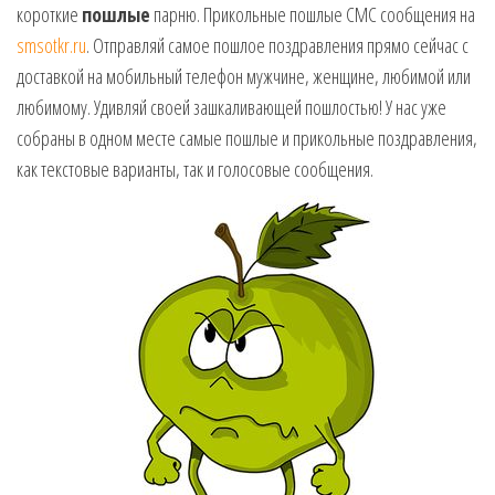
короткие
пошлые
парню. Прикольные пошлые СМС сообщения на
музыкальные.
Только для
smsotkr.ru
. Отправляй самое пошлое поздравления прямо сейчас с
тебя —
доставкой на мобильный телефон мужчине, женщине, любимой или
готовые
любимому. Удивляй своей зашкаливающей пошлостью! У нас уже
голосовые
собраны в одном месте самые пошлые и прикольные поздравления,
СМС,
Признания,
как текстовые варианты, так и голосовые сообщения.
Приколы,
Розыгрыши,
Песни. Самые
Нежные,
Красивые,
Приятные
пожелания на
каждый день и
безумно
эротичные
сообщения!