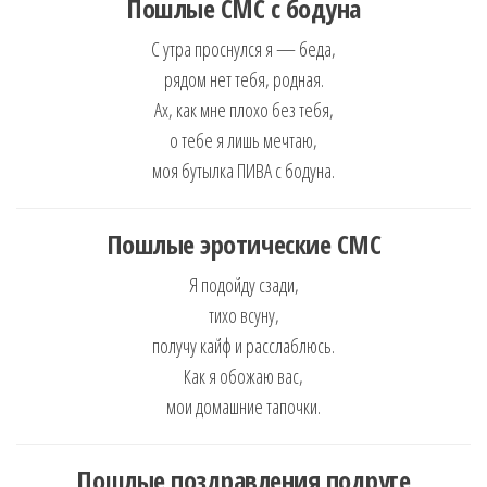
Пошлые
СМС с бодуна
С утра проснулся я — беда,
рядом нет тебя, родная.
Ах, как мне плохо без тебя,
о тебе я лишь мечтаю,
моя бутылка ПИВА с бодуна.
Пошлые
эротические СМС
Я подойду сзади,
тихо всуну,
получу кайф и расслаблюсь.
Как я обожаю вас,
мои домашние тапочки.
Пошлые поздравления подруге