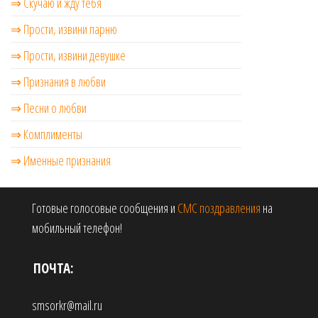
⇒ Скучаю и жду тебя
⇒ Прости, извини парню
⇒ Прости, извини девушке
⇒ Признания в любви
⇒ Песни о любви
⇒ Комплименты
⇒ Именные признания
Готовые голосовые сообщения и
СМС поздравления
на
мобильный телефон!
ПОЧТА:
smsorkr@mail.ru