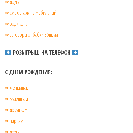
⇒ другу
⇒ смс оргазм на мобильный
⇒ водителю
⇒ заговоры от бабки Ефимии
РОЗЫГРЫШ НА ТЕЛЕФОН
С ДНЕМ РОЖДЕНИЯ:
⇒ женщинам
⇒ мужчинам
⇒ девушкам
⇒ парням
⇒ другу