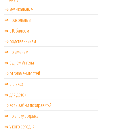
⇒ музыкальные
⇒ прикольные
⇒ с Юбилеем
⇒ родственникам
⇒ по именам
⇒ с Днем Ангела
⇒ от знаменитостей
⇒ в стихах
⇒ для детей
⇒ если забыл поздравить?
⇒ по знаку зодиака
⇒ у кого сегодня!