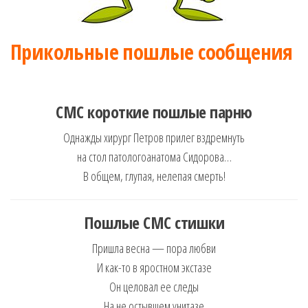
Прикольные пошлые сообщения
СМС короткие пошлые парню
Однажды хирург Петров прилег вздремнуть
на стол патологоанатома Сидорова…
В общем, глупая, нелепая смерть!
Пошлые СМС стишки
Пришла весна — пора любви
И как-то в яростном экстазе
Он целовал ее следы
На не остывшем унитазе