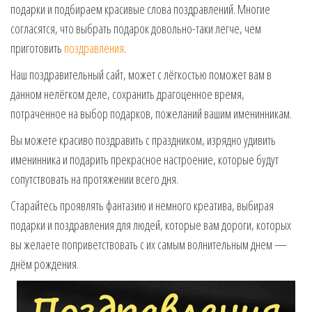
подарки и подбираем красивые слова поздравлений. Многие
музыкальные.
Только для
согласятся, что выбрать подарок довольно-таки легче, чем
тебя —
приготовить
поздравления
.
готовые
голосовые
Наш поздравительный сайт, может с лёгкостью поможет вам в
СМС,
данном нелёгком деле, сохранить драгоценное время,
Признания,
потраченное на выбор подарков, пожеланий вашим именинникам.
Приколы,
Розыгрыши,
Вы можете красиво поздравить с праздником, изрядно удивить
Песни. Самые
именинника и подарить прекрасное настроение, которые будут
Нежные,
сопутствовать на протяжении всего дня.
Красивые,
Приятные
Старайтесь проявлять фантазию и немного креатива, выбирая
пожелания на
подарки и поздравления для людей, которые вам дороги, которых
каждый день и
безумно
вы желаете поприветствовать с их самым волнительным днем —
эротичные
днём рождения.
сообщения!