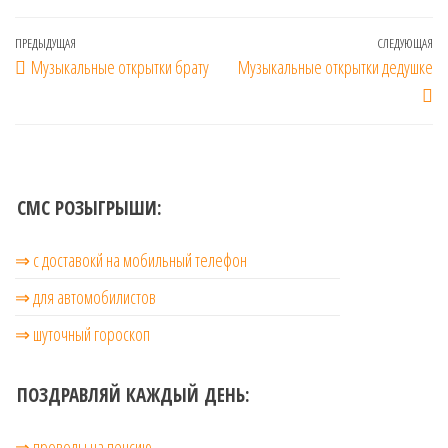
Навигация
Предыдущая
ПРЕДЫДУЩАЯ
СЛЕДУЮЩАЯ
Сл
Музыкальные открытки брату
Музыкальные открытки дедушке
по
запись
за
записям
СМС РОЗЫГРЫШИ:
⇒ с доставокй на мобильный телефон
⇒ для автомобилистов
⇒ шуточный гороскоп
ПОЗДРАВЛЯЙ КАЖДЫЙ ДЕНЬ:
⇒ проводы на пенсию