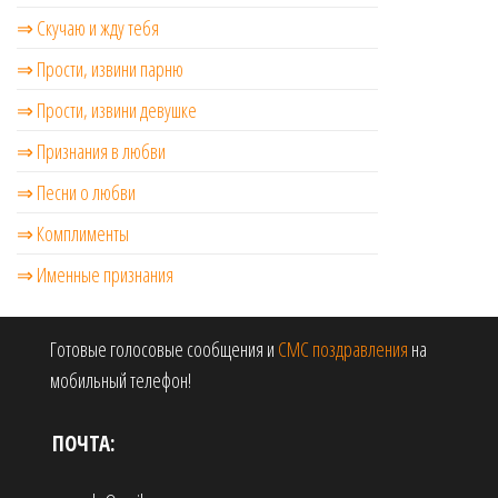
⇒ Скучаю и жду тебя
⇒ Прости, извини парню
⇒ Прости, извини девушке
⇒ Признания в любви
⇒ Песни о любви
⇒ Комплименты
⇒ Именные признания
Готовые голосовые сообщения и
СМС поздравления
на
мобильный телефон!
ПОЧТА: