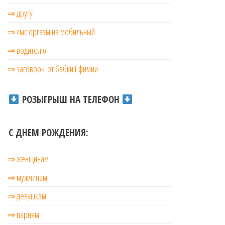
⇒ другу
⇒ смс оргазм на мобильный
⇒ водителю
⇒ заговоры от бабки Ефимии
РОЗЫГРЫШ НА ТЕЛЕФОН
С ДНЕМ РОЖДЕНИЯ:
⇒ женщинам
⇒ мужчинам
⇒ девушкам
⇒ парням