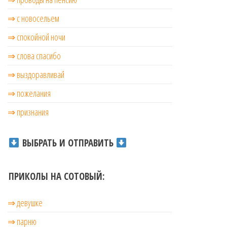
⇒ с новосельем
⇒ cпокойной ночи
⇒ слова спасибо
⇒ выздоравливай
⇒ пожелания
⇒ признания
ВЫБРАТЬ И ОТПРАВИТЬ
ПРИКОЛЫ НА СОТОВЫЙ:
⇒ девушке
⇒ парню