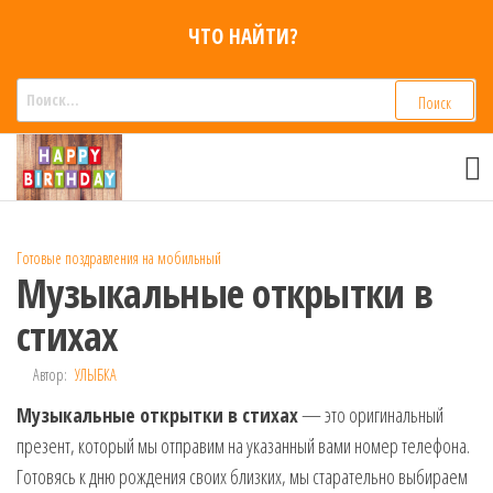
Перейти
ЧТО НАЙТИ?
к
содержимому
Найти:
Смс
Смс
поздравления,
поздравления
Голосовые смс
голосом
признания,
Аудио
Готовые поздравления на мобильный
приколы на
Музыкальные открытки в
мобильный
телефон —
стихах
для мужчин,
женщин,
Автор:
УЛЫБКА
детей и
Музыкальные открытки в стихах
друзей.
— это оригинальный
Поздравления
презент, который мы отправим на указанный вами номер телефона.
в Смс на
Готовясь к дню рождения своих близких, мы старательно выбираем
телефон,