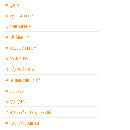
⇒ другу
⇒ музыкальные
⇒ прикольные
⇒ с Юбилеем
⇒ родственникам
⇒ по именам
⇒ с Днем Ангела
⇒ от знаменитостей
⇒ в стихах
⇒ для детей
⇒ если забыл поздравить?
⇒ по знаку зодиака