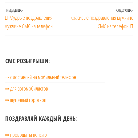
Навигация
Предыдущая
ПРЕДЫДУЩАЯ
СЛЕДУЮЩАЯ
Сл
Мудрые поздравления
Красивые поздравления мужчине
по
запись
за
мужчине СМС на телефон
СМС на телефон
записям
СМС РОЗЫГРЫШИ:
⇒ с доставокй на мобильный телефон
⇒ для автомобилистов
⇒ шуточный гороскоп
ПОЗДРАВЛЯЙ КАЖДЫЙ ДЕНЬ:
⇒ проводы на пенсию