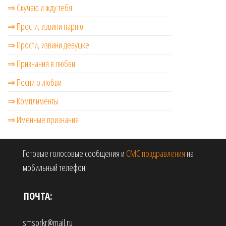
⇒ Скучаю и жду тебя
⇒ Прости, извини парню
⇒ Прости, извини девушке
⇒ Признания в любви
⇒ Песни о любви
⇒ Комплименты
⇒ Именные признания
Готовые голосовые сообщения и
СМС поздравления
на
мобильный телефон!
ПОЧТА:
smsorkr@mail.ru