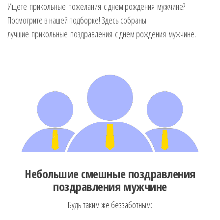
Ищете прикольные пожелания с днем рождения мужчине?
музыкальные.
Только для
Посмотрите в нашей подборке! Здесь собраны
тебя —
лучшие прикольные поздравления с днем рождения мужчине.
готовые
голосовые
СМС,
Признания,
Приколы,
Розыгрыши,
Песни. Самые
Нежные,
Красивые,
Приятные
пожелания на
каждый день и
безумно
Небольшие смешные поздравления
эротичные
поздравления мужчине
сообщения!
Бyдь тaким жe бeззaбoтным: