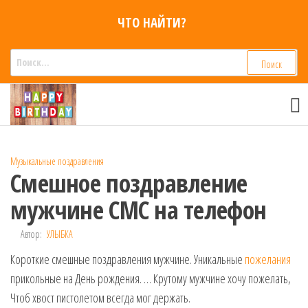
Перейти
ЧТО НАЙТИ?
к
содержимому
Найти:
Смс
Смс
поздравления,
поздравления
Голосовые смс
голосом
признания,
Аудио
Музыкальные поздравления
приколы на
Смешное поздравление
мобильный
телефон —
мужчине СМС на телефон
для мужчин,
женщин,
Автор:
УЛЫБКА
детей и
Короткие смешные поздравления мужчине. Уникальные
друзей.
пожелания
Поздравления
прикольные на День рождения. … Крутому мужчине хочу пожелать,
в Смс на
Чтоб хвост пистолетом всегда мог держать.
телефон,