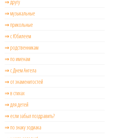
⇒ другу
⇒ музыкальные
⇒ прикольные
⇒ с Юбилеем
⇒ родственникам
⇒ по именам
⇒ с Днем Ангела
⇒ от знаменитостей
⇒ в стихах
⇒ для детей
⇒ если забыл поздравить?
⇒ по знаку зодиака