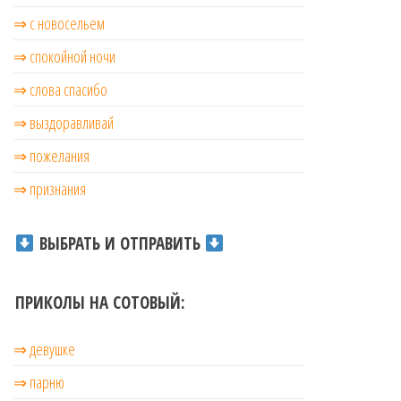
⇒ с новосельем
⇒ cпокойной ночи
⇒ слова спасибо
⇒ выздоравливай
⇒ пожелания
⇒ признания
ВЫБРАТЬ И ОТПРАВИТЬ
ПРИКОЛЫ НА СОТОВЫЙ:
⇒ девушке
⇒ парню