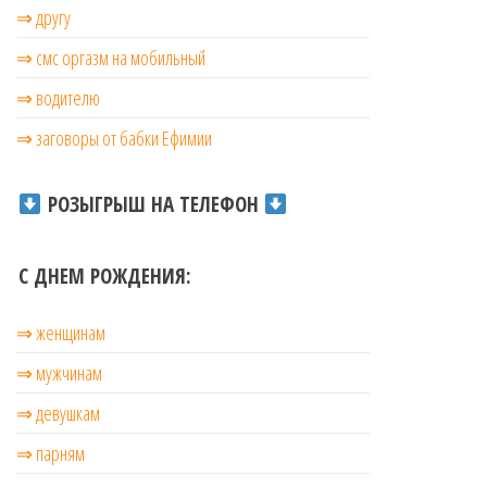
⇒ другу
⇒ смс оргазм на мобильный
⇒ водителю
⇒ заговоры от бабки Ефимии
РОЗЫГРЫШ НА ТЕЛЕФОН
С ДНЕМ РОЖДЕНИЯ:
⇒ женщинам
⇒ мужчинам
⇒ девушкам
⇒ парням