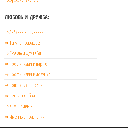
ЛЮБОВЬ И ДРУЖБА:
⇒ Забавные признания
⇒ Ты мне нравишься
⇒ Скучаю и жду тебя
⇒ Прости, извини парню
⇒ Прости, извини девушке
⇒ Признания в любви
⇒ Песни о любви
⇒ Комплименты
⇒ Именные признания