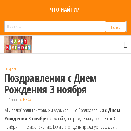
Перейти
ЧТО НАЙТИ?
к
содержимому
Найти:
Смс
Смс
поздравления,
поздравления
Голосовые смс
голосом
признания,
Аудио
по дням
приколы на
Поздравления с Днем
мобильный
телефон —
Рождения 3 ноября
для мужчин,
женщин,
Автор:
УЛЫБКА
детей и
Мы подобрали текстовые и музыкальные Поздравления
друзей.
с Днем
Поздравления
Рождения 3 ноября
! Каждый день рождения уникален, и 3
в Смс на
ноября — не исключение. Если в этот день празднует ваш друг,
телефон,