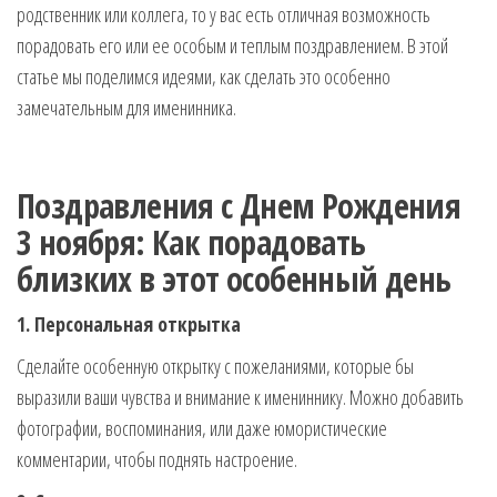
родственник или коллега, то у вас есть отличная возможность
музыкальные.
Только для
порадовать его или ее особым и теплым поздравлением. В этой
тебя —
статье мы поделимся идеями, как сделать это особенно
готовые
замечательным для именинника.
голосовые
СМС,
Признания,
Приколы,
Поздравления с Днем Рождения
Розыгрыши,
3 ноября: Как порадовать
Песни. Самые
Нежные,
близких в этот особенный день
Красивые,
Приятные
1. Персональная открытка
пожелания на
каждый день и
Сделайте особенную открытку с пожеланиями, которые бы
безумно
выразили ваши чувства и внимание к имениннику. Можно добавить
эротичные
фотографии, воспоминания, или даже юмористические
сообщения!
комментарии, чтобы поднять настроение.