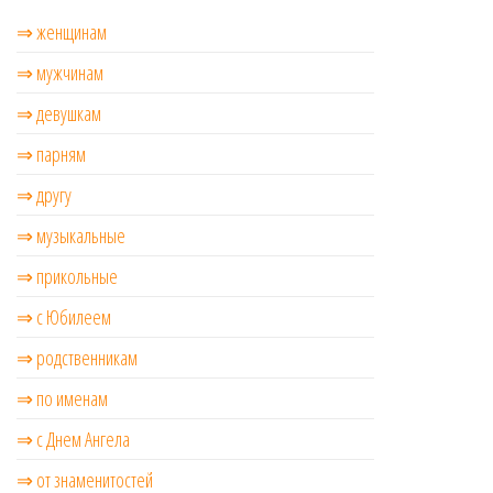
⇒ женщинам
⇒ мужчинам
⇒ девушкам
⇒ парням
⇒ другу
⇒ музыкальные
⇒ прикольные
⇒ с Юбилеем
⇒ родственникам
⇒ по именам
⇒ с Днем Ангела
⇒ от знаменитостей